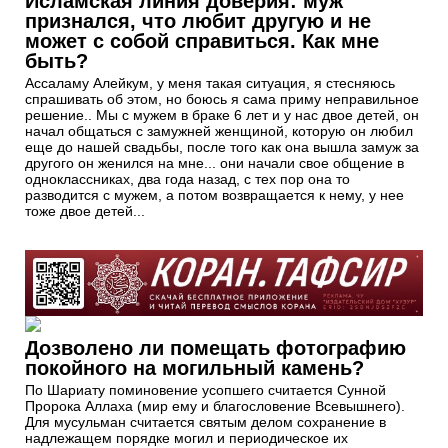
Исламская линия доверия: муж
признался, что любит другую и не
может с собой справиться. Как мне
быть?
Ассаламу Алейкум, у меня такая ситуация, я стесняюсь
спрашивать об этом, но боюсь я сама приму неправильное
решение.. Мы с мужем в браке 6 лет и у нас двое детей, он
начал общаться с замужней женщиной, которую он любил
еще до нашей свадьбы, после того как она вышла замуж за
другого он женился на мне... они начали свое общение в
одноклассниках, два года назад, с тех пор она то
разводится с мужем, а потом возвращается к нему, у нее
тоже двое детей...
Дозволено ли помещать фотографию
покойного на могильный камень?
По Шариату поминовение усопшего считается Сунной
Пророка Аллаха (мир ему и благословение Всевышнего).
Для мусульман считается святым делом сохранение в
надлежащем порядке могил и периодическое их