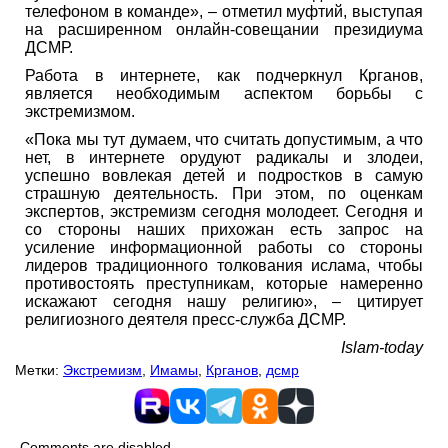
телефоном в команде», – отметил муфтий, выступая
на расширенном онлайн-совещании президиума
ДСМР.
Работа в интернете, как подчеркнул Крганов,
является необходимым аспектом борьбы с
экстремизмом.
«Пока мы тут думаем, что считать допустимым, а что
нет, в интернете орудуют радикалы и злодеи,
успешно вовлекая детей и подростков в самую
страшную деятельность. При этом, по оценкам
экспертов, экстремизм сегодня молодеет. Сегодня и
со стороны наших прихожан есть запрос на
усиление информационной работы со стороны
лидеров традиционного толкования ислама, чтобы
противостоять преступникам, которые намеренно
искажают сегодня нашу религию», – цитирует
религиозного деятеля пресс-служба ДСМР.
Islam-today
Метки:
Экстремизм
,
Имамы
,
Крганов
,
дсмр
Comments are disabled