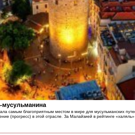
а-мусульманина
стала самым благоприятным местом в мире для мусульманских путеш
ние (прогресс) в этой отрасле. За Малайзией в рейтинге «халял