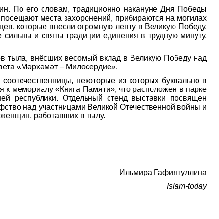
ин. По его словам, традиционно накануне Дня Победы
 посещают места захоронений, прибираются на могилах
нцев, которые внесли огромную лепту в Великую Победу.
 сильны и святы традиции единения в трудную минуту,
ов тыла, внёсших весомый вклад в Великую Победу над
вета «Мәрхәмәт – Милосердие».
 соотечественницы, некоторые из которых буквально в
я к мемориалу «Книга Памяти», что расположен в парке
шей республики. Отдельный стенд выставки посвящен
фство над участницами Великой Отечественной войны и
 женщин, работавших в тылу.
Ильмира Гафиятуллина
Islam-today