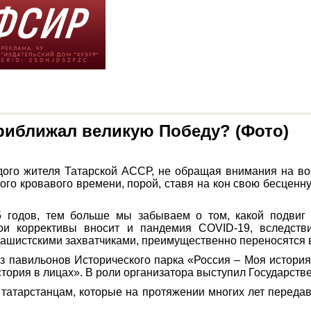
приближал великую Победу? (Фото)
ого жителя Татарской АССР, не обращая внимания на во
го кровавого времени, порой, ставя на кон свою бесценную
 годов, тем больше мы забываем о том, какой подвиг
ои коррективы вносит и пандемия COVID-19, вследств
ашистскими захватчиками, преимущественно переносятся 
 из павильонов Исторического парка «Россия – Моя история
ория в лицах». В роли организатора выступил Государстве
атарстанцам, которые на протяжении многих лет передав