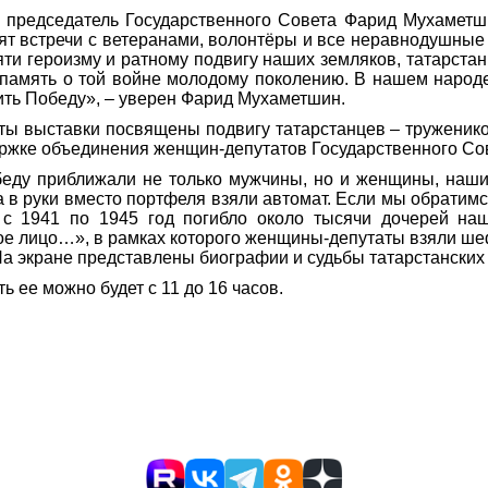
е председатель Государственного Совета Фарид Мухаметш
ят встречи с ветеранами, волонтёры и все неравнодушные
мяти героизму и ратному подвигу наших земляков, татарста
ь память о той войне молодому поколению. В нашем народе
ить Победу», – уверен Фарид Мухаметшин.
ы выставки посвящены подвигу татарстанцев – труженик
ржке объединения женщин-депутатов Государственного Со
беду приближали не только мужчины, но и женщины, наши
а в руки вместо портфеля взяли автомат. Если мы обратимс
с 1941 по 1945 год погибло около тысячи дочерей на
кое лицо…», в рамках которого женщины-депутаты взяли ше
На экране представлены биографии и судьбы татарстанских
ь ее можно будет с 11 до 16 часов.