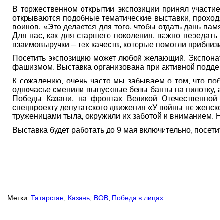
В торжественном открытии экспозиции принял участи
открываются подобные тематические выставки, проход
воинов. «Это делается для того, чтобы отдать дань па
Для нас, как для старшего поколения, важно передат
взаимовыручки – тех качеств, которые помогли приблиз
Посетить экспозицию может любой желающий. Экспонат
фашизмом. Выставка организована при активной подде
К сожалению, очень часто мы забываем о том, что по
одночасье сменили выпускные белы банты на пилотку, 
Победы Казани, на фронтах Великой Отечественной 
спецпроекту депутатского движения «У войны не женс
труженицами тыла, окружили их заботой и вниманием. 
Выставка будет работать до 9 мая включительно, посетит
Метки:
Татарстан
,
Казань
,
ВОВ
,
Победа в лицах