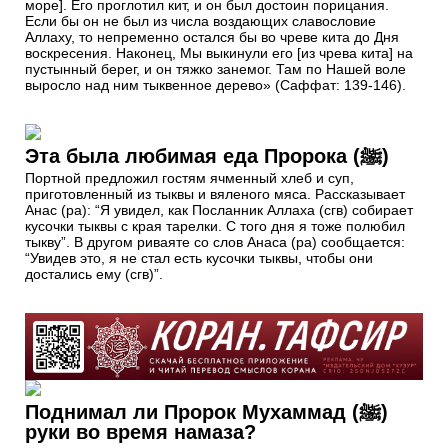
море]. Его проглотил кит, и он был достоин порицания.
Если бы он не был из числа воздающих славословие
Аллаху, то непременно остался бы во чреве кита до Дня
воскресения. Наконец, Мы выкинули его [из чрева кита] на
пустынный берег, и он тяжко занемог. Там по Нашей воле
выросло над ним тыквенное дерево» (Саффат: 139-146).
Эта была любимая еда Пророка (ﷺ)
Портной предложил гостям ячменный хлеб и суп,
приготовленный из тыквы и вяленого мяса. Рассказывает
Анас (ра): “Я увидел, как Посланник Аллаха (сгв) собирает
кусочки тыквы с края тарелки. С того дня я тоже полюбил
тыкву”. В другом риваяте со слов Анаса (ра) сообщается:
“Увидев это, я не стал есть кусочки тыквы, чтобы они
достались ему (сгв)”.
Поднимал ли Пророк Мухаммад (ﷺ)
руки во время намаза?