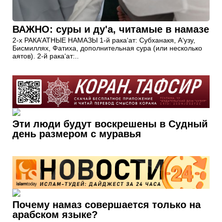
ВАЖНО: суры и ду'а, читамые в намазе
2-х РАКА’АТНЫЕ НАМАЗЫ 1-й рака‘ат: Субханакя, А‘узу,
Бисмиллях, Фатиха, дополнительная сура (или несколько
аятов). 2-й рака‘ат:..
Эти люди будут воскрешены в Судный
день размером с муравья
Почему намаз совершается только на
арабском языке?