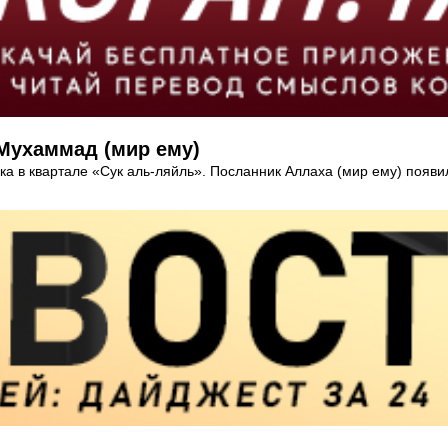
 Мухаммад (мир ему)
 в квартале «Сук аль-ляйль». Посланник Аллаха (мир ему) появил