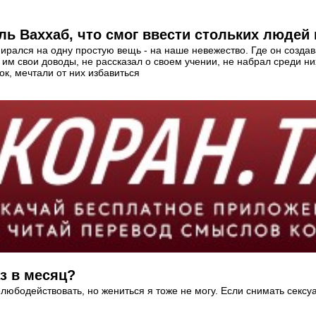
ь Ваххаб, что смог ввести стольких людей
ирался на одну простую вещь - на наше невежество. Где он создав
л им свои доводы, не рассказал о своем учении, не набрал среди н
к, мечтали от них избавиться
з в месяц?
релюбодействовать, но жениться я тоже не могу. Если снимать секс