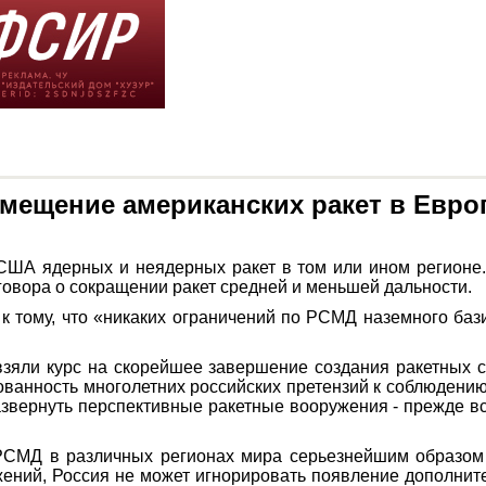
змещение американских ракет в Евро
США ядерных и неядерных ракет в том или ином регионе.
овора о сокращении ракет средней и меньшей дальности.
к тому, что «никаких ограничений по РСМД наземного баз
взяли курс на скорейшее завершение создания ракетных
ванность многолетних российских претензий к соблюдени
вернуть перспективные ракетные вооружения - прежде всег
СМД в различных регионах мира серьезнейшим образом 
жений, Россия не может игнорировать появление дополните