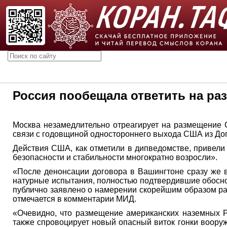
Россия пообещала ответить на ра
Москва незамедлительно отреагирует на размещение 
связи с годовщиной одностороннего выхода США из Дог
Действия США, как отметили в дипведомстве, привели 
безопасности и стабильности многократно возросли».
«После денонсации договора в Вашингтоне сразу же 
натурные испытания, полностью подтвердившие обосно
публично заявлено о намерении скорейшим образом раз
отмечается в комментарии МИД.
«Очевидно, что размещение американских наземных Р
также спровоцирует новый опасный виток гонки воору