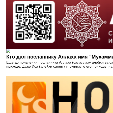
Кто дал посланнику Аллаха имя "Мухамм
Еще до появления посланника Аллаха (салаллаху алейхи ва са
приходе. Даже Иса (алейхи салям) упоминал о его приходе, н