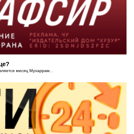
це?
вляется месяц Мухаррам...