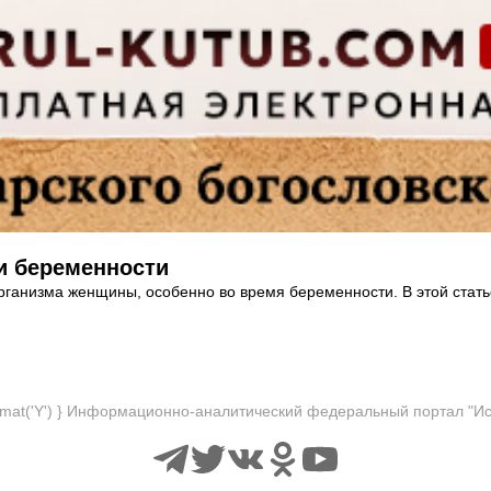
и беременности
 организма женщины, особенно во время беременности. В этой стат
format('Y') } Информационно-аналитический федеральный портал "И