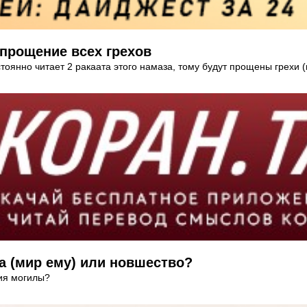
 прощение всех грехов
стоянно читает 2 ракаата этого намаза, тому будут прощены грехи (м
а (мир ему) или новшество?
ния могилы?