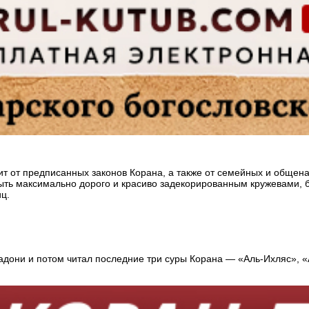
т от предписанных законов Корана, а также от семейных и обще
ть максимально дорого и красиво задекорированным кружевами, б
ц.
дони и потом читал последние три суры Корана — «Аль-Ихляс», «А