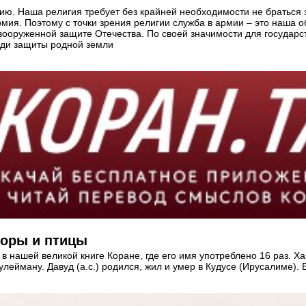
асию. Наша религия требует без крайней необходимости не браться
ия. Поэтому с точки зрения религии служба в армии – это наша об
вооруженной защите Отечества. По своей значимости для государст
ради защиты родной земли
горы и птицы
ся в нашей великой книге Коране, где его имя употреблено 16 раз.
ейману. Давуд (а.с.) родился, жил и умер в Кудусе (Ирусалиме). Е