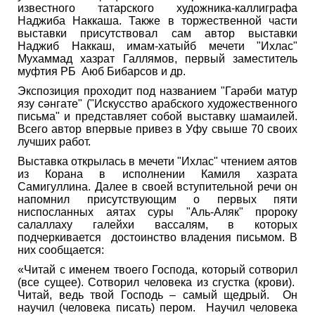
известного татарского художника-каллиграфа
Наджиба Наккаша. Также в торжественной части
выставки присутствовал сам автор выставки
Наджиб Наккаш, имам-хатыйб мечети "Ихлас"
Мухаммад хазрат Галлямов, первый заместитель
муфтия РБ Аюб Бибарсов и др.
Экспозиция проходит под названием "Гарәби матур
язу сәнгате" ("Искусство арабского художественного
письма" и представляет собой выставку шамаилей.
Всего автор впервые привез в Уфу свыше 70 своих
лучших работ.
Выставка открылась в мечети "Ихлас" чтением аятов
из Корана в исполнении Камиля хазрата
Самигуллина. Далее в своей вступительной речи он
напомнил присутствующим о первых пяти
ниспосланных аятах суры "Аль-Аляк" пророку
салаллаху галейхи вассалям, в которых
подчеркивается достоинство владения письмом. В
них сообщается:
«Читай с именем твоего Господа, который сотворил
(все сущее). Сотворил человека из сгустка (крови).
Читай, ведь твой Господь – самый щедрый. Он
научил (человека писать) пером. Научил человека