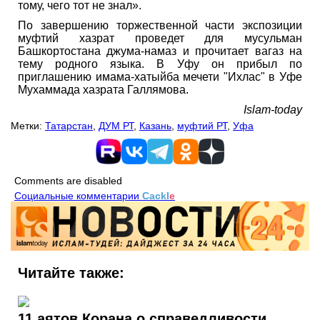
тому, чего тот не знал».
По завершению торжественной части экспозиции
муфтий хазрат проведет для мусульман
Башкортостана джума-намаз и прочитает вагаз на
тему родного языка. В Уфу он прибыл по
приглашению имама-хатыйба мечети "Ихлас" в Уфе
Мухаммада хазрата Галлямова.
Islam-today
Метки:
Татарстан
,
ДУМ РТ
,
Казань
,
муфтий РТ
,
Уфа
Comments are disabled
Социальные комментарии
Cackl
e
Читайте также:
11 аятов Корана о справедливости