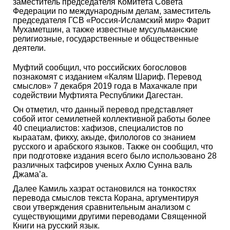
заместитель председателя Комитета Совета
Федерации по международным делам, заместитель
председателя ГСВ «Россия-Исламский мир» Фарит
Мухаметшин, а также известные мусульманские
религиозные, государственные и общественные
деятели.
Муфтий сообщил, что российских богословов
познакомят с изданием «Калям Шариф. Перевод
смыслов» 7 декабря 2019 года в Махачкале при
содействии Муфтията Республики Дагестан.
Он отметил, что данный перевод представляет
собой итог семилетней коллективной работы более
40 специалистов: хафизов, специалистов по
кыраатам, фикху, акыде, филологов со знанием
русского и арабского языков. Также он сообщил, что
при подготовке издания всего было использовано 28
различных тафсиров ученых Ахлю Сунна валь
Джама’а.
Далее Камиль хазрат остановился на тонкостях
перевода смыслов текста Корана, аргументируя
свои утверждения сравнительным анализом с
существующими другими переводами Священной
Книги на русский язык.