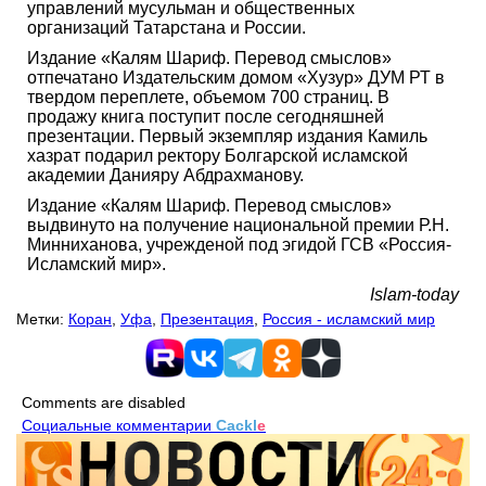
управлений мусульман и общественных
организаций Татарстана и России.
Издание «Калям Шариф. Перевод смыслов»
отпечатано Издательским домом «Хузур» ДУМ РТ в
твердом переплете, объемом 700 страниц. В
продажу книга поступит после сегодняшней
презентации. Первый экземпляр издания Камиль
хазрат подарил ректору Болгарской исламской
академии Данияру Абдрахманову.
Издание «Калям Шариф. Перевод смыслов»
выдвинуто на получение национальной премии Р.Н.
Минниханова, учрежденой под эгидой ГСВ «Россия-
Исламский мир».
Islam-today
Метки:
Коран
,
Уфа
,
Презентация
,
Россия - исламский мир
Comments are disabled
Социальные комментарии
Cackl
e