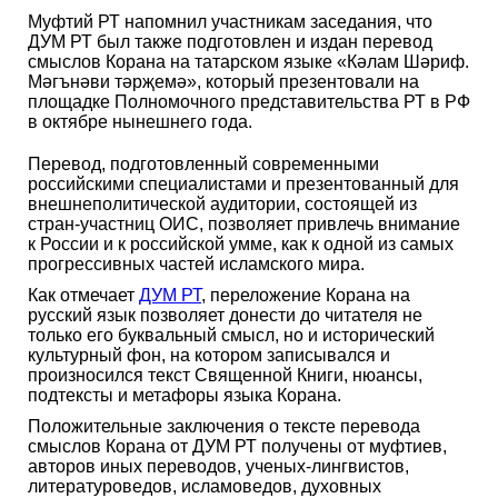
Муфтий РТ напомнил участникам заседания, что
ДУМ РТ был также подготовлен и издан перевод
смыслов Корана на татарском языке «Кәлам Шәриф.
Мәгънәви тәрҗемә», который презентовали на
площадке Полномочного представительства РТ в РФ
в октябре нынешнего года.
Перевод, подготовленный современными
российскими специалистами и презентованный для
внешнеполитической аудитории, состоящей из
стран-участниц ОИС, позволяет привлечь внимание
к России и к российской умме, как к одной из самых
прогрессивных частей исламского мира.
Как отмечает
ДУМ РТ
, переложение Корана на
русский язык позволяет донести до читателя не
только его буквальный смысл, но и исторический
культурный фон, на котором записывался и
произносился текст Священной Книги, нюансы,
подтексты и метафоры языка Корана.
Положительные заключения о тексте перевода
смыслов Корана от ДУМ РТ получены от муфтиев,
авторов иных переводов, ученых-лингвистов,
литературоведов, исламоведов, духовных