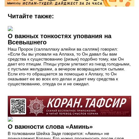
Читайте также:
О важных тонкостях упования на
Всевышнего
Наш Пророк (саллаллаху алейхи ва саллям) говорил:
«Если бы вы уповали на Аллаха, то Он давал бы вам
средства к существованию (ризык) подобно тому, как Он
дает его птицам. Птицы утром улетают из гнезд голодными,
с пустыми желудками, а вечером возвращаются сытыми.
Если кто-то обращается за помощью к Аллаху, то Он
оказывает ее во всех его делах и дает ему средства к
существованию, откуда он и не ожидал.
О важности слова «Аминь»
В толковании Шейха Заде говорится: «Аминь» не
принадлежит Корану. Его нужно произносить после слов