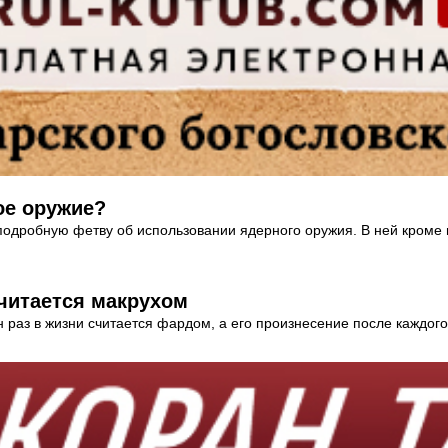
ое оружие?
одробную фетву об использовании ядерного оружия. В ней кроме в
считается макрухом
н раз в жизни считается фардом, а его произнесение после каждог