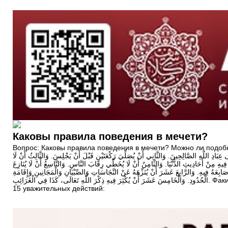
Каковы правила поведения в мечети?
Вопрос: Каковы правила поведения в мечети? Можно ли подобные правила повесить в мечети для всеобщего обозрения? 
ِبَادِ اللَّهِ الصَّالِحِينَ. وَالثَّانِي أَنْ يُصَلِّيَ رَكْعَتَيْنِ قَبْلَ أَنْ يَجْلِسَ. وَالثَّالِثُ أَنْ لَا
 فِيهِ مِنْ أَحَادِيثِ الدُّنْيَا. وَالثَّامِنُ أَنْ لَا يُخَطِّي رِقَابَ النَّاسِ. وَالتَّاسِعُ أَنْ لَا يُنَازِعَ
بِعَهُ فِيهِ. وَالرَّابِعَ عَشَرَ أَنْ يُنَزِّهَهُ عَنْ النَّجَاسَاتِ وَالصِّبْيَانِ وَالْمَجَانِينِ وَإِقَامَةِ
الْحُدُودِ. وَالْخَامِسَ عَشَرَ أَنْ يُكْثِرَ فِيهِ ذِكْرَ اللَّهِ تَعَالَى، كَذَا فِي الْغَرَائِبِ. Факих Абу Лейс Ас-Самарканди (да помилует его Аллах Та’аля) в книге «Танбихуль-Гафилин» упомянул, что в отношении мечети есть
15 уважительных действий: