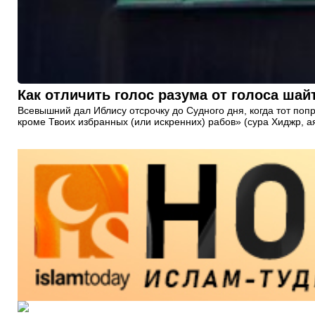
Как отличить голос разума от голоса шай
Всевышний дал Иблису отсрочку до Судного дня, когда тот попр
кроме Твоих избранных (или искренних) рабов» (сура Хиджр, ая