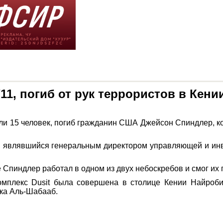
11, погиб от рук террористов в Кени
али 15 человек, погиб гражданин США Джейсон Спиндлер, к
, являвшийся генеральным директором управляющей и инв
е Спиндлер работал в одном из двух небоскребов и смог их
омплекс Dusit была совершена в столице Кении Найроби 
ка Аль-Шабааб.