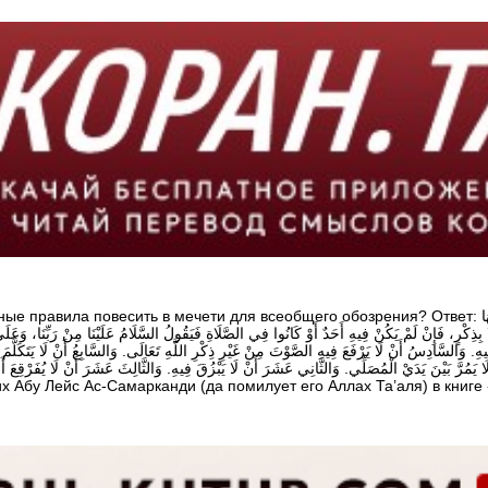
Ответ: ذَكَرَ الْفَقِيهُ - رَحِمَهُ اللَّهُ تَعَالَى - فِي التَّنْبِيهِ حُرْمَةُ الْمَسْجِدِ خَمْسَةَ عَشَرَ أَوَّلُهَا
ْرٍ، فَإِنْ لَمْ يَكُنْ فِيهِ أَحَدٌ أَوْ كَانُوا فِي الصَّلَاةِ فَيَقُولُ السَّلَامُ عَلَيْنَا مِنْ رَبِّنَا، وَعَلَى ع
هِ. وَالسَّادِسُ أَنْ لَا يَرْفَعَ فِيهِ الصَّوْتَ مِنْ غَيْرِ ذِكْرِ اللَّهِ تَعَالَى. وَالسَّابِعُ أَنْ لَا يَتَكَلَّمَ
رَّ بَيْنَ يَدَيْ الْمُصَلِّي. وَالثَّانِي عَشَرَ أَنْ لَا يَبْزُقَ فِيهِ. وَالثَّالِثَ عَشَرَ أَنْ لَا يُفَرْقِعَ أَصَا