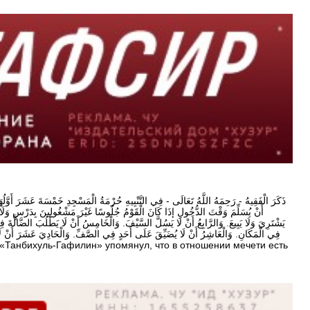
أَنْ يُسَلِّمَ وَقْتَ الدُّخُولِ إذَا كَانَ الْقَوْمُ جُلُوسًا غَيْرَ مَشْغُولِينَ بِدَرْسٍ وَلَا بِذِك
يَشْتَرِيَ وَلَا يَبِيعَ. وَالرَّابِعُ أَنْ لَا يَسُلَّ السَّيْفَ. وَالْخَامِسُ أَنْ لَا يَطْلُبَ الضَّالَّةَ فِي
فِي الْمَكَانِ. وَالْعَاشِرُ أَنْ لَا يُضَيِّقَ عَلَى أَحَدٍ فِي الصَّفِّ. وَالْحَادِيَ عَشَرَ أَنْ لَا يَمُ