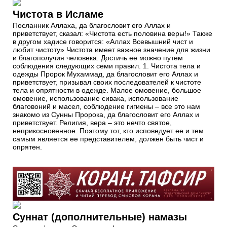
Чистота в Исламе
Посланник Аллаха, да благословит его Аллах и
приветствует, сказал: «Чистота есть половина веры!» Также
в другом хадисе говорится: «Аллах Всевышний чист и
любит чистоту» Чистота имеет важное значение для жизни
и благополучия человека. Достичь ее можно путем
соблюдения следующих семи правил. 1. Чистота тела и
одежды Пророк Мухаммад, да благословит его Аллах и
приветствует, призывал своих последователей к чистоте
тела и опрятности в одежде. Малое омовение, большое
омовение, использование сивака, использование
благовоний и масел, соблюдение гигиены – все это нам
знакомо из Сунны Пророка, да благословит его Аллах и
приветствует. Религия, вера – это нечто святое,
неприкосновенное. Поэтому тот, кто исповедует ее и тем
самым является ее представителем, должен быть чист и
опрятен.
Суннат (дополнительные) намазы