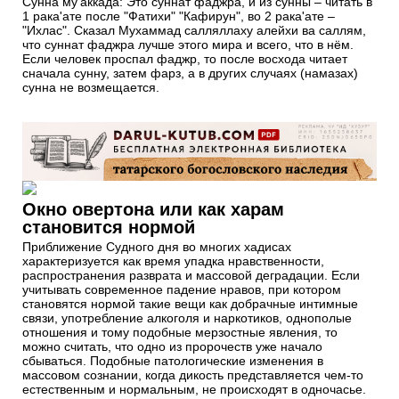
Сунна му'аккада: Это суннат фаджра, и из сунны – читать в
1 рака'ате после "Фатихи" "Кафирун", во 2 рака'ате –
"Ихлас". Сказал Мухаммад салляллаху алейхи ва саллям,
что суннат фаджра лучше этого мира и всего, что в нём.
Если человек проспал фаджр, то после восхода читает
сначала сунну, затем фарз, а в других случаях (намазах)
сунна не возмещается.
Окно овертона или как харам
становится нормой
Приближение Судного дня во многих хадисах
характеризуется как время упадка нравственности,
распространения разврата и массовой деградации. Если
учитывать современное падение нравов, при котором
становятся нормой такие вещи как добрачные интимные
связи, употребление алкоголя и наркотиков, однополые
отношения и тому подобные мерзостные явления, то
можно считать, что одно из пророчеств уже начало
сбываться. Подобные патологические изменения в
массовом сознании, когда дикость представляется чем-то
естественным и нормальным, не происходят в одночасье.