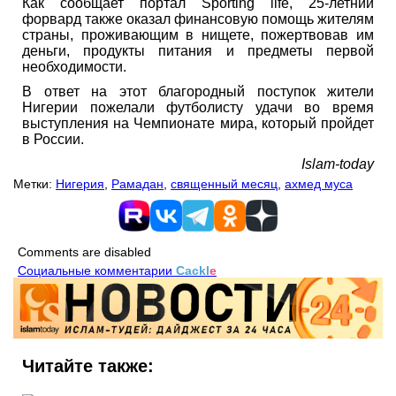
Как сообщает портал Sporting life, 25-летний
форвард также оказал финансовую помощь жителям
страны, проживающим в нищете, пожертвовав им
деньги, продукты питания и предметы первой
необходимости.
В ответ на этот благородный поступок жители
Нигерии пожелали футболисту удачи во время
выступления на Чемпионате мира, который пройдет
в России.
Islam-today
Метки:
Нигерия
,
Рамадан
,
священный месяц
,
ахмед муса
Comments are disabled
Социальные комментарии
Cackl
e
Читайте также: