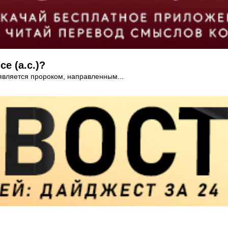
е (а.с.)?
является пророком, направленным...