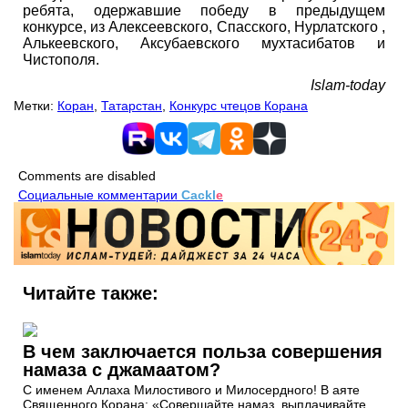
ребята, одержавшие победу в предыдущем
конкурсе, из Алексеевского, Спасского, Нурлатского ,
Алькеевского, Аксубаевского мухтасибатов и
Чистополя.
Islam-today
Метки:
Коран
,
Татарстан
,
Конкурс чтецов Корана
Comments are disabled
Социальные комментарии
Cackl
e
Читайте также:
В чем заключается польза совершения
намаза с джамаатом?
С именем Аллаха Милостивого и Милосердного! В аяте
Священного Корана: «Совершайте намаз, выплачивайте