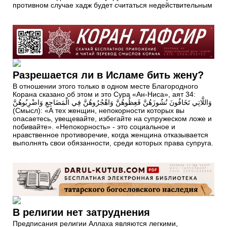
противном случае хадж будет считаться недействительным
Разрешается ли в Исламе бить жену?
В отношении этого только в одном месте Благородного
Корана сказано об этом и это Сура «Ан-Ниса», аят 34:
وَاللَّاتِي تَخَافُونَ نُشُوزَهُنَّ فَعِظُوهُنَّ وَاهْجُرُوهُنَّ فِي الْمَضَاجِعِ وَاضْرِبُوهُنَّ
(Смысл): «А тех женщин, непокорности которых вы
опасаетесь, увещевайте, избегайте на супружеском ложе и
побивайте». «Непокорность» - это социальное и
нравственное противоречие, когда женщина отказывается
выполнять свои обязанности, среди которых права супруга.
В религии нет затруднения
Предписания религии Аллаха являются легкими,