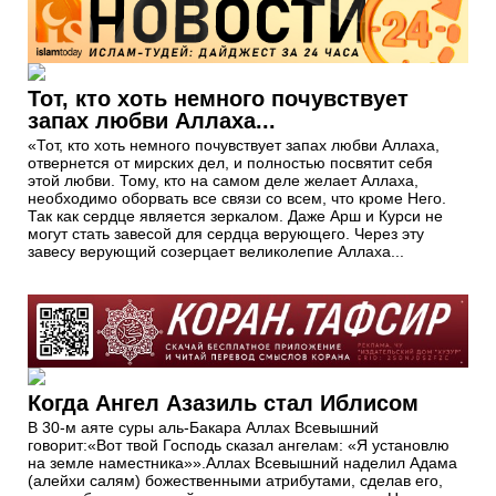
Тот, кто хоть немного почувствует
запах любви Аллаха...
«Тот, кто хоть немного почувствует запах любви Аллаха,
отвернется от мирских дел, и полностью посвятит себя
этой любви. Тому, кто на самом деле желает Аллаха,
необходимо оборвать все связи со всем, что кроме Него.
Так как сердце является зеркалом. Даже Арш и Курси не
могут стать завесой для сердца верующего. Через эту
завесу верующий созерцает великолепие Аллаха...
Когда Ангел Азазиль стал Иблисом
В 30-м аяте суры аль-Бакара Аллах Всевышний
говорит:«Вот твой Господь сказал ангелам: «Я установлю
на земле наместника»».Аллах Всевышний наделил Адама
(алейхи салям) божественными атрибутами, сделав его,