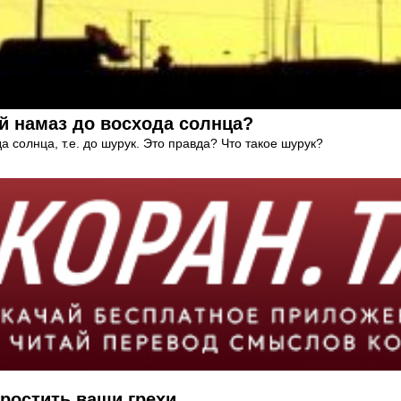
й намаз до восхода солнца?
 солнца, т.е. до шурук. Это правда? Что такое шурук?
простить ваши грехи