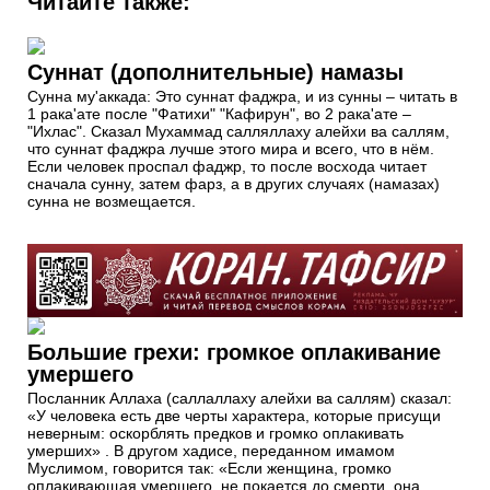
Читайте также:
Суннат (дополнительные) намазы
Сунна му'аккада: Это суннат фаджра, и из сунны – читать в
1 рака'ате после "Фатихи" "Кафирун", во 2 рака'ате –
"Ихлас". Сказал Мухаммад салляллаху алейхи ва саллям,
что суннат фаджра лучше этого мира и всего, что в нём.
Если человек проспал фаджр, то после восхода читает
сначала сунну, затем фарз, а в других случаях (намазах)
сунна не возмещается.
Большие грехи: громкое оплакивание
умершего
Посланник Аллаха (саллаллаху алейхи ва саллям) сказал:
«У человека есть две черты характера, которые присущи
неверным: оскорблять предков и громко оплакивать
умерших» . В другом хадисе, переданном имамом
Муслимом, говорится так: «Если женщина, громко
оплакивающая умершего, не покается до смерти, она