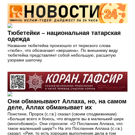
Тюбетейки – национальная татарская
одежда
Название тюбетейка произошло от тюркского слова
«тюбе», что обозначает «вершина». По внешнему виду
тюбетейка представляет собой небольшую, расшитую
узорами шапочку.
Они обманывают Аллаха, но, на самом
деле, Аллах обманывает их
Поистине, Пророк (с.г.в.) сказал (своим сподвижникам):
«Больше всего я боюсь, что впадете вы в маленький ширк
(многобожие)». Они спросили: «О Посланник Аллаха, что
такое маленький ширк?» На это Посланник Аллаха (с.г.в.)
сказал: «Рия, то есть хорошее выполнение дела в том