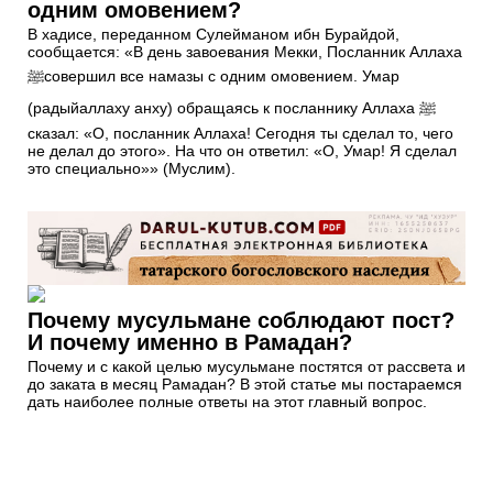
одним омовением?
В хадисе, переданном Сулейманом ибн Бурайдой,
сообщается: «В день завоевания Мекки, Посланник Аллаха
ﷺсовершил все намазы с одним омовением. Умар
(радыйаллаху анху) обращаясь к посланнику Аллаха ﷺ
сказал: «О, посланник Аллаха! Сегодня ты сделал то, чего
не делал до этого». На что он ответил: «О, Умар! Я сделал
это специально»» (Муслим).
Почему мусульмане соблюдают пост?
И почему именно в Рамадан?
Почему и с какой целью мусульмане постятся от рассвета и
до заката в месяц Рамадан? В этой статье мы постараемся
дать наиболее полные ответы на этот главный вопрос.