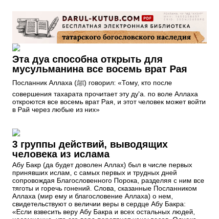
Эта дуа способна открыть для
мусульманина все восемь врат Рая
Посланник Аллаха (ﷺ) говорил: «Тому, кто после
совершения тахapaтa прочитает эту ду'а. по воле Аллаха
откроются все восемь врат Рая, и этот человек может войти
в Рай через любые из них»
3 группы действий, выводящих
человека из ислама
Абу Бакр (да будет доволен Аллах) был в числе первых
принявших ислам, с самых первых и трудных дней
сопровождая Благословенного Порока, разделяя с ним все
тяготы и горечь гонений. Слова, сказанные Посланником
Аллаха (мир ему и благословение Аллаха) о нем,
свидетельствуют о величии веры в сердце Абу Бакра:
«Если взвесить веру Абу Бакра и всех остальных людей,