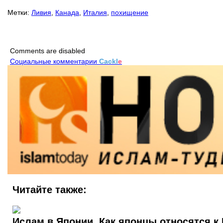
Метки:
Ливия
,
Канада
,
Италия
,
похищение
Comments are disabled
Социальные комментарии
Cackl
e
Читайте также:
Ислам в Японии. Как японцы относятся к