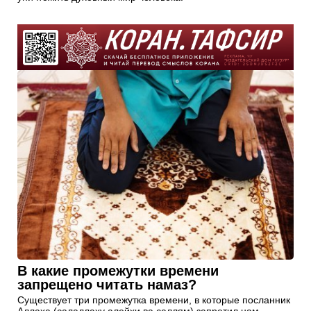
В какие промежутки времени
запрещено читать намаз?
Существует три промежутка времени, в которые посланник
Аллаха (салаллаху алейхи ва саллям) запретил нам