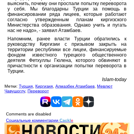
выяснить, почему они проспали попытку переворота
у себя. Мы благодарны Турции за помощь в
финансировании ряда лицеев, которые работают
согласно утвержденным планам киргизского
Министерства образования. Однако учить и пугать
нас не надо», - заявил Атамбаев.
Напомним, ранее власти Турции обратились к
руководству Киргизии с призывом закрыть на
территории республики все лицеи, финансируемые
фондом известного турецкого общественного
деятеля Фетхуллы Гюлена, которого обвиняют в
причастности к организации попытки переворота в
Турции.
Islam-today
Метки:
Турция
,
Киргизия
,
Алмазбек Атамбаев
,
Мевлют
Чавушоглу
,
Переворот
Comments are disabled
Социальные комментарии
Cackl
e