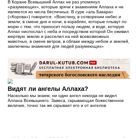
В Коране Всевышний Аллах не раз упомянул
«разумеющих», которые зрячи к знамениям Аллаха и не
являются из числа беспечных. В суре «аль Бакара»
(«Корова») говорится: «Воистину, в сотворении небес и
земли, в смене дня и ночи, в кораблях, которые плывут по
морю с тем, что приносит пользу людям, в воде, которую
Аллах ниспослал с неба и посредством которой Он оживил
мертвую землю и расселил на ней всевозможных
животных, в смене ветров, в облаке между небом и землей,
заключены знамения для людей разумеющих»
Видят ли ангелы Аллаха?
Насколько мы знаем, ни один ангел никогда не видел
Аллаха Всевышнего. Завеса, скрывающая божественное
величие, точно так же скрывает его и от ангелов.