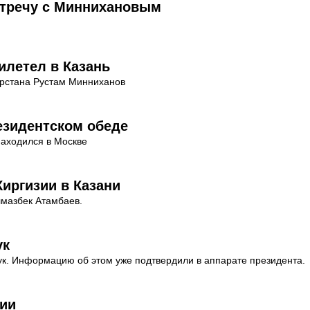
стречу с Миннихановым
илетел в Казань
арстана Рустам Минниханов
езидентском обеде
находился в Москве
иргизии в Казани
лмазбек Атамбаев.
ук
ук. Информацию об этом уже подтвердили в аппарате президента.
рии