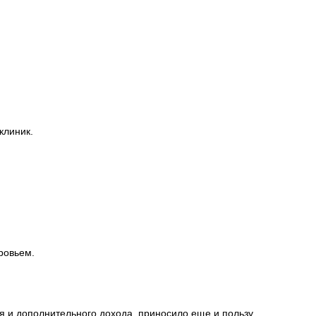
клиник.
ровьем.
я и дополнительного дохода, приносило еще и пользу.