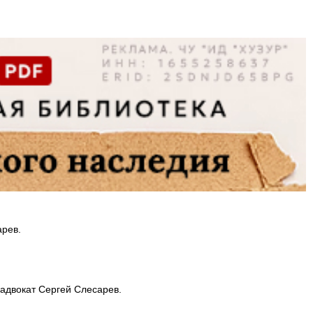
арев.
адвокат Сергей Слесарев.