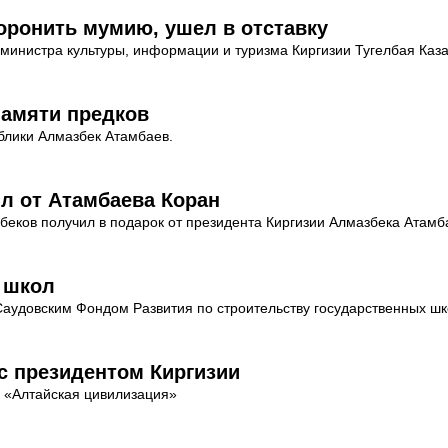
оронить мумию, ушел в отставку
инистра культуры, информации и туризма Киргизии Тугелбая Казак
памяти предков
блики Алмазбек Атамбаев.
л от Атамбаева Коран
еков получил в подарок от президента Киргизии Алмазбека Атамб
6 школ
аудовским Фондом Развития по строительству государственных шко
с президентом Киргизии
 «Алтайская цивилизация»