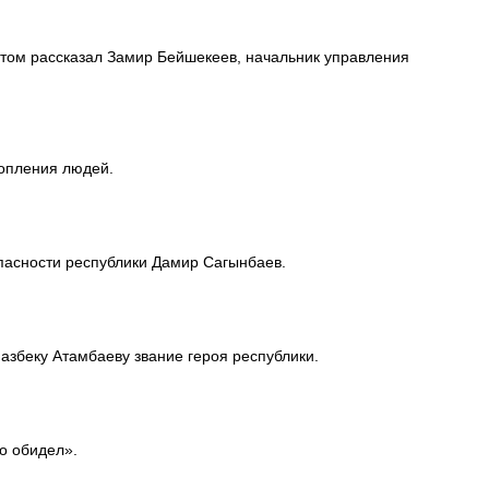
 этом рассказал Замир Бейшекеев, начальник управления
копления людей.
опасности республики Дамир Сагынбаев.
азбеку Атамбаеву звание героя республики.
о обидел».