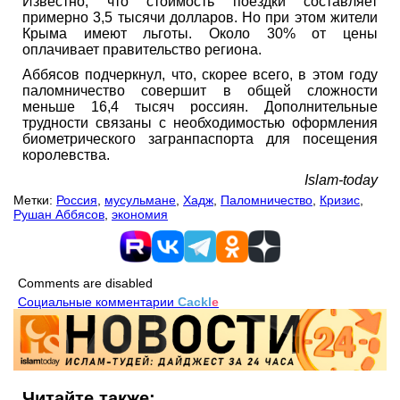
Известно, что стоимость поездки составляет
примерно 3,5 тысячи долларов. Но при этом жители
Крыма имеют льготы. Около 30% от цены
оплачивает правительство региона.
Аббясов подчеркнул, что, скорее всего, в этом году
паломничество совершит в общей сложности
меньше 16,4 тысяч россиян. Дополнительные
трудности связаны с необходимостью оформления
биометрического загранпаспорта для посещения
королевства.
Islam-today
Метки:
Россия
,
мусульмане
,
Хадж
,
Паломничество
,
Кризис
,
Рушан Аббясов
,
экономия
Comments are disabled
Социальные комментарии
Cackl
e
Читайте также: