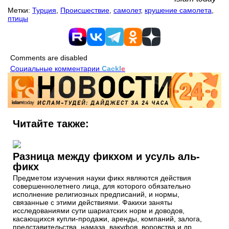
Метки:
Турция
,
Происшествие
,
самолет
,
крушение самолета
,
птицы
Comments are disabled
Социальные комментарии
Cackl
e
Читайте также:
Разница между фикхом и усуль аль-
фикх
Предметом изучения науки фикх являются действия
совершеннолетнего лица, для которого обязательно
исполнение религиозных предписаний, и нормы,
связанные с этими действиями. Факихи заняты
исследованиями сути шариатских норм и доводов,
касающихся купли-продажи, аренды, компаний, залога,
представительства, намаза, вакуфов, воровства и др.