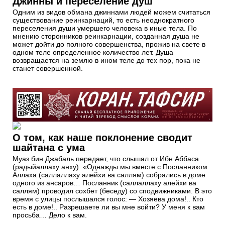
Джинны и переселение душ
Одним из видов обмана джиннами людей можем считаться
существование реинкарнаций, то есть неоднократного
переселения души умершего человека в иные тела. По
мнению сторонников реинкарнации, созданная душа не
может дойти до полного совершенства, прожив на свете в
одном теле определенное количество лет. Душа
возвращается на землю в ином теле до тех пор, пока не
станет совершенной.
О том, как наше поклонение сводит
шайтана с ума
Муаз бин Джабаль передает, что слышал от Ибн Аббаса
(радыйаллаху анху): «Однажды мы вместе с Посланником
Аллаха (саллаллаху алейхи ва саллям) собрались в доме
одного из ансаров… Посланник (саллаллаху алейхи ва
саллям) проводил сохбет (беседу) со сподвижниками. В это
время с улицы послышался голос: ― Хозяева дома!.. Кто
есть в доме!.. Разрешаете ли вы мне войти? У меня к вам
просьба… Дело к вам.