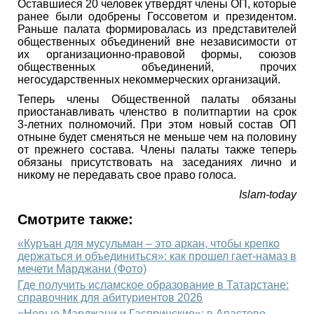
Оставшиеся 20 человек утвердят члены ОП, которые
ранее были одобрены Госсоветом и президентом.
Раньше палата формировалась из представителей
общественных объединений вне независимости от
их организационно-правовой формы, союзов
общественных объединений, прочих
негосударственных некоммерческих организаций.
Теперь члены Общественной палаты обязаны
приостанавливать членство в политпартии на срок
3-летних полномочий. При этом новый состав ОП
отныне будет сменяться не меньше чем на половину
от прежнего состава. Члены палаты также теперь
обязаны присутствовать на заседаниях лично и
никому не передавать свое право голоса.
Islam-today
Смотрите также:
«Куръан для мусульман – это аркан, чтобы крепко
держаться и объединиться»: как прошел гает-намаз в
мечети Марджани (Фото)
Где получить исламское образование в Татарстане:
справочник для абитуриентов 2026
«Новые Марджани и Гаспринские»: в Апастово