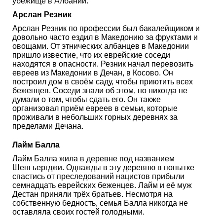
убежище в Албании.
Арслан Резник
Арслан Резник по профессии был бакалейщиком и
довольно часто ездил в Македонию за фруктами и
овощами. От этнических албанцев в Македонии
пришло известие, что их еврейские соседи
находятся в опасности. Резник начал перевозить
евреев из Македонии в Дечан, в Косово. Он
построил дом в своём саду, чтобы приютить всех
беженцев. Соседи знали об этом, но никогда не
думали о том, чтобы сдать его. Он также
организовал приём евреев в семьи, которые
проживали в небольших горных деревнях за
пределами Дечана.
Лайм Балла
Лайм Балла жила в деревне под названием
Шенгъергджи. Однажды в эту деревню в попытке
спастись от преследований нацистов прибыли
семнадцать еврейских беженцев. Лайм и её муж
Дестан приняли трёх братьев. Несмотря на
собственную бедность, семья Балла никогда не
оставляла своих гостей голодными.