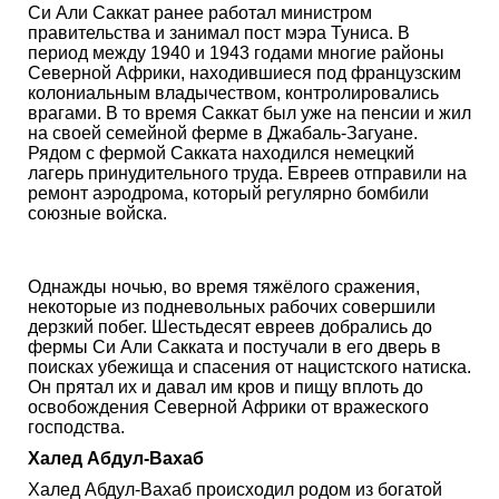
Си Али Саккат ранее работал министром
правительства и занимал пост мэра Туниса. В
период между 1940 и 1943 годами многие районы
Северной Африки, находившиеся под французским
колониальным владычеством, контролировались
врагами. В то время Саккат был уже на пенсии и жил
на своей семейной ферме в Джабаль-Загуане.
Рядом с фермой Сакката находился немецкий
лагерь принудительного труда. Евреев отправили на
ремонт аэродрома, который регулярно бомбили
союзные войска.
Однажды ночью, во время тяжёлого сражения,
некоторые из подневольных рабочих совершили
дерзкий побег. Шестьдесят евреев добрались до
фермы Си Али Сакката и постучали в его дверь в
поисках убежища и спасения от нацистского натиска.
Он прятал их и давал им кров и пищу вплоть до
освобождения Северной Африки от вражеского
господства.
Халед Абдул-Вахаб
Халед Абдул-Вахаб происходил родом из богатой