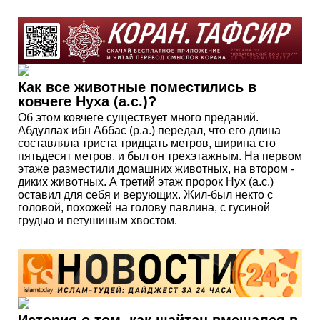
Как все животные поместились в
ковчеге Нуха (а.с.)?
Об этом ковчеге существует много преданий.
Абдуллах ибн Аббас (р.а.) передал, что его длина
составляла триста тридцать метров, ширина сто
пятьдесят метров, и был он трехэтажным. На первом
этаже разместили домашних животных, на втором -
диких животных. А третий этаж пророк Нух (а.с.)
оставил для себя и верующих. Жил-был некто с
головой, похожей на голову павлина, с гусиной
грудью и петушиным хвостом.
История о том, как шайтан вмешался в