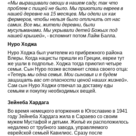
«Мы выращивали овощи в нашем саду, так что
проблем с пищей не было. Мы приютили евреев в
нашей деревне на 15 месяцев. Мы одели их как
фермеров, чтобы нельзя было отличить от нас
самих. Все мы, жители деревни, были
мусульманами. Мы укрывали детей Божьих под
нашей крышей»
, - вспомнит потом Лайм Балла.
Нуро Ходжа
Нуро Ходжа был учителем из прибрежного района
Влеры. Когда нацисты пришли из Греции, евреи тут
же ушли в подполье. Ходжа тогда приютил четыре
семьи. Сын Нуро позже вспомнит слова своего отца:
«Теперь мы одна семья. Мои сыновья и я будем
защищать вас от опасности ценой наших жизней»
.
Сам сын Нуро Ходжи отвечал за доставку еды
семьям и покупку необходимых вещей.
Зейнеба Хардага
Во время немецкого вторжения в Югославию в 1941
году Зейнеба Хардага жила в Сараево со своим
мужем Мустафой и детьми. Жильё их расположилось
недалеко от трубного завода, управляемого
еврейской семьей Кавилиос. Сразу после