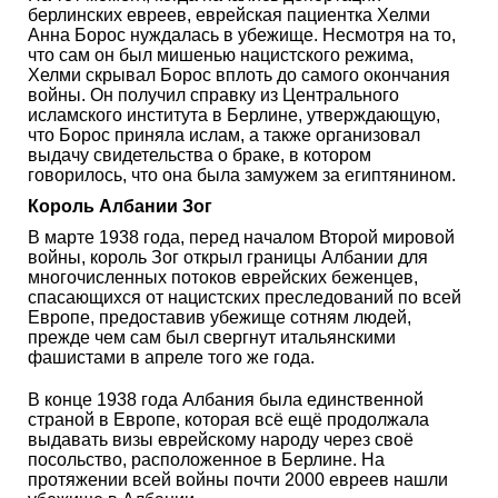
берлинских евреев, еврейская пациентка Хелми
Анна Борос нуждалась в убежище. Несмотря на то,
что сам он был мишенью нацистского режима,
Хелми скрывал Борос вплоть до самого окончания
войны. Он получил справку из Центрального
исламского института в Берлине, утверждающую,
что Борос приняла ислам, а также организовал
выдачу свидетельства о браке, в котором
говорилось, что она была замужем за египтянином.
Король Албании Зог
В марте 1938 года, перед началом Второй мировой
войны, король Зог открыл границы Албании для
многочисленных потоков еврейских беженцев,
спасающихся от нацистских преследований по всей
Европе, предоставив убежище сотням людей,
прежде чем сам был свергнут итальянскими
фашистами в апреле того же года.
В конце 1938 года Албания была единственной
страной в Европе, которая всё ещё продолжала
выдавать визы еврейскому народу через своё
посольство, расположенное в Берлине. На
протяжении всей войны почти 2000 евреев нашли