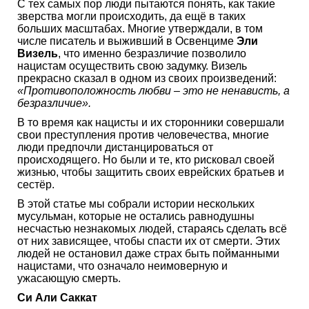
С тех самых пор люди пытаются понять, как такие
зверства могли происходить, да ещё в таких
больших масштабах. Многие утверждали, в том
числе писатель и выживший в Освенциме
Эли
Визель
, что именно безразличие позволило
нацистам осуществить свою задумку. Визель
прекрасно сказал в одном из своих произведений:
«Противоположность любви – это не ненависть, а
безразличие».
В то время как нацисты и их сторонники совершали
свои преступления против человечества, многие
люди предпочли дистанцироваться от
происходящего. Но были и те, кто рисковал своей
жизнью, чтобы защитить своих еврейских братьев и
сестёр.
В этой статье мы собрали истории нескольких
мусульман, которые не остались равнодушны
несчастью незнакомых людей, стараясь сделать всё
от них зависящее, чтобы спасти их от смерти. Этих
людей не остановил даже страх быть пойманными
нацистами, что означало неимоверную и
ужасающую смерть.
Си Али Саккат