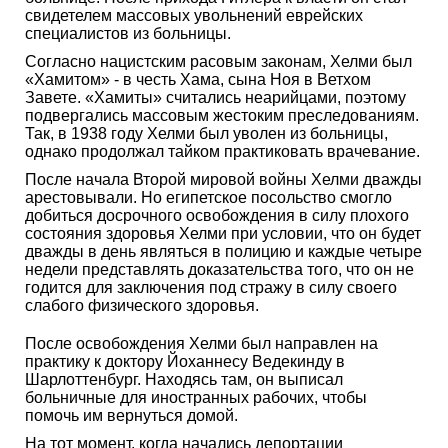
свидетелем массовых увольнений еврейских
специалистов из больницы.
Согласно нацистским расовым законам, Хелми был
«Хамитом» - в честь Хама, сына Ноя в Ветхом
Завете. «Хамиты» считались неарийцами, поэтому
подвергались массовым жестоким преследованиям.
Так, в 1938 году Хелми был уволен из больницы,
однако продолжал тайком практиковать врачевание.
После начала Второй мировой войны Хелми дважды
арестовывали. Но египетское посольство смогло
добиться досрочного освобождения в силу плохого
состояния здоровья Хелми при условии, что он будет
дважды в день являться в полицию и каждые четыре
недели представлять доказательства того, что он не
годится для заключения под стражу в силу своего
слабого физического здоровья.
После освобождения Хелми был направлен на
практику к доктору Йоханнесу Ведекинду в
Шарлоттенбург. Находясь там, он выписал
больничные для иностранных рабочих, чтобы
помочь им вернуться домой.
На тот момент, когда начались депортации