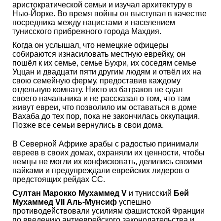
аристократической семьи и изучал архитектуру в
Нью-Йорке. Во время войны он выступал в качестве
посредника между нацистами и населением
тунисского прибрежного города Махдия.
Когда он услышал, что немецкие офицеры
собираются изнасиловать местную еврейку, он
пошёл к их семье, семье Бухри, их соседям семье
Уццан и двадцати пяти другим людям и отвёл их на
свою семейную ферму, предоставив каждому
отдельную комнату. Никто из батраков не сдал
своего начальника и не рассказал о том, что там
живут евреи, что позволило им оставаться в доме
Вахаба до тех пор, пока не закончилась оккупация.
Позже все семьи вернулись в свои дома.
В Северной Африке арабы с радостью принимали
евреев в своих домах, охраняли их ценности, чтобы
немцы не могли их конфисковать, делились своими
пайками и предупреждали еврейских лидеров о
предстоящих рейдах СС.
Султан Марокко Мухаммед V
и тунисский
Бей
Мухаммед VII Аль-Мунсиф
успешно
противодействовали усилиям фашистской Франции
по введению антиеврейского законодательства и