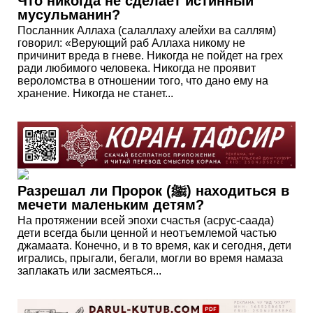
Что никогда не сделает истинный
мусульманин?
Посланник Аллаха (салаллаху алейхи ва саллям)
говорил: «Верующий раб Аллаха никому не
причинит вреда в гневе. Никогда не пойдет на грех
ради любимого человека. Никогда не проявит
вероломства в отношении того, что дано ему на
хранение. Никогда не станет...
Разрешал ли Пророк (ﷺ) находиться в
мечети маленьким детям?
На протяжении всей эпохи счастья (асрус-саада)
дети всегда были ценной и неотъемлемой частью
джамаата. Конечно, и в то время, как и сегодня, дети
игрались, прыгали, бегали, могли во время намаза
заплакать или засмеяться...