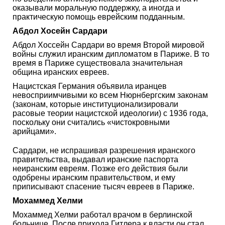
оказывали моральную поддержку, а иногда и
практическую помощь еврейским подданным.
Абдол Хосейн Сардари
Абдол Хоссейн Сардари во время Второй мировой
войны служил иранским дипломатом в Париже. В то
время в Париже существовала значительная
община иранских евреев.
Нацистская Германия объявила иранцев
невосприимчивыми ко всем Нюрнбергским законам
(законам, которые институционализировали
расовые теории нацистской идеологии) с 1936 года,
поскольку они считались «чистокровными
арийцами».
Сардари, не испрашивая разрешения иранского
правительства, выдавал иранские паспорта
неиранским евреям. Позже его действия были
одобрены иранским правительством, и ему
приписывают спасение тысяч евреев в Париже.
Мохаммед Хелми
Мохаммед Хелми работал врачом в берлинской
больнице. После прихода Гитлера к власти он стал