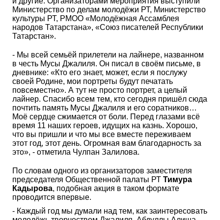
и другие. Организаторами мероприятия выступили
Министерство по делам молодёжи РТ, Министерство
культуры РТ, РМОО «Молодёжная Ассамблея
народов Татарстана», «Союз писателей Республики
Татарстан».
- Мы всей семьёй прилетели на лайнере, названном
в честь Мусы Джалиля. Он писал в своём письме, в
дневнике: «Кто его знает, может, если я послужу
своей Родине, мои портреты будут печатать
повсеместно». А тут не просто портрет, а целый
лайнер. Спасибо всем тем, кто сегодня пришёл сюда
почтить память Мусы Джалиля и его соратников…
Моё сердце сжимается от боли. Перед глазами всё
время 11 наших героев, идущих на казнь. Хорошо,
что вы пришли и что мы все вместе переживаем
этот год, этот день. Огромная вам благодарность за
это», - отметила Чулпан Залилова.
По словам одного из организаторов заместителя
председателя Общественной палаты РТ
Тимура
Кадырова
, подобная акция в таком формате
проводится впервые.
- Каждый год мы думали над тем, как заинтересовать
молодёжь творчеством Джалиля, Абдуллы Алиша,