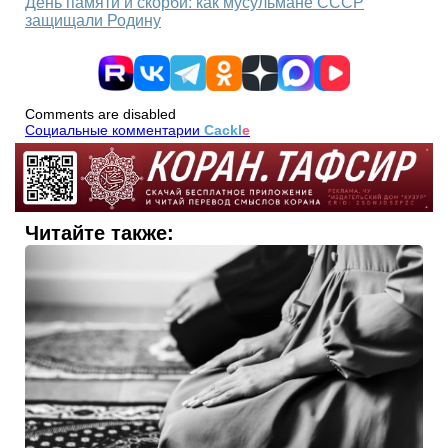
День памяти и скорби: как мусульмане СССР
защищали Родину
Comments are disabled
Социальные комментарии
Cackl
e
Читайте также: