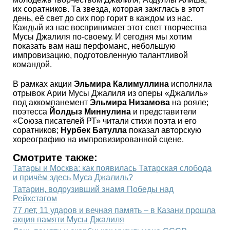
их соратников. Та звезда, которая зажглась в этот
день, её свет до сих пор горит в каждом из нас.
Каждый из нас воспринимает этот свет творчества
Мусы Джалиля по-своему. И сегодня мы хотим
показать вам наш перфоманс, небольшую
импровизацию, подготовленную талантливой
командой.
В рамках акции
Эльмира Калимуллина
исполнила
отрывок Арии Мусы Джалиля из оперы «Джалиль»
под аккомпанемент
Эльмира Низамова
на рояле;
поэтесса
Йолдыз Миннулина
и представители
«Союза писателей РТ» читали стихи поэта и его
соратников;
Нурбек Батулла
показал авторскую
хореографию на импровизированной сцене.
Смотрите также:
Татары и Москва: как появилась Татарская слобода
и причём здесь Муса Джалиль?
Татарин, водрузивший знамя Победы над
Рейхстагом
77 лет, 11 ударов и вечная память – в Казани прошла
акция памяти Мусы Джалиля