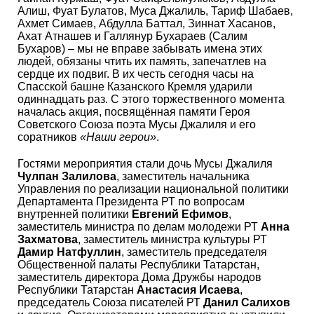
Алиш, Фуат Булатов, Муса Джалиль, Тариф Шабаев,
Ахмет Симаев, Абдулла Баттал, Зиннат Хасанов,
Ахат Атнашев и Галлянур Бухараев (Салим
Бухаров) – мы не вправе забывать имена этих
людей, обязаны чтить их память, запечатлев на
сердце их подвиг. В их честь сегодня часы на
Спасской башне Казанского Кремля ударили
одиннадцать раз. С этого торжественного момента
началась акция, посвящённая памяти Героя
Советского Союза поэта Мусы Джалиля и его
соратников
«Наши герои»
.
Гостями мероприятия стали дочь Мусы Джалиля
Чулпан Залилова
, заместитель начальника
Управления по реализации национальной политики
Департамента Президента РТ по вопросам
внутренней политики
Евгений Ефимов
,
заместитель министра по делам молодежи РТ
Анна
Захматова
, заместитель министра культуры РТ
Дамир Натфуллин
, заместитель председателя
Общественной палаты Республики Татарстан,
заместитель директора Дома Дружбы народов
Республики Татарстан
Анастасия Исаева
,
председатель Союза писателей РТ
Данил Салихов