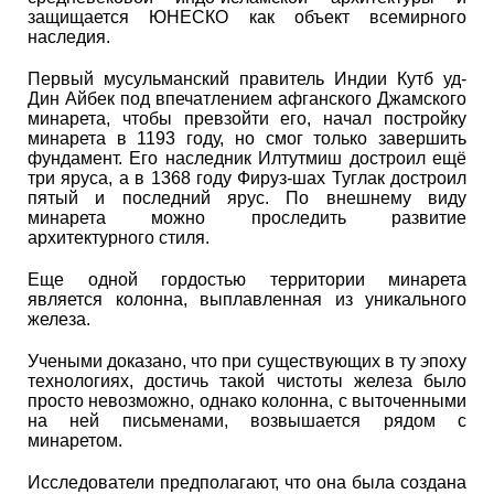
защищается ЮНЕСКО как объект всемирного
наследия.
Первый мусульманский правитель Индии Кутб уд-
Дин Айбек под впечатлением афганского Джамского
минарета, чтобы превзойти его, начал постройку
минарета в 1193 году, но смог только завершить
фундамент. Его наследник Илтутмиш достроил ещё
три яруса, а в 1368 году Фируз-шах Туглак достроил
пятый и последний ярус. По внешнему виду
минарета можно проследить развитие
архитектурного стиля.
Еще одной гордостью территории минарета
является колонна, выплавленная из уникального
железа.
Учеными доказано, что при существующих в ту эпоху
технологиях, достичь такой чистоты железа было
просто невозможно, однако колонна, с выточенными
на ней письменами, возвышается рядом с
минаретом.
Исследователи предполагают, что она была создана