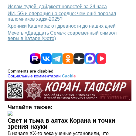
Ислам-тудей: дайджест новостей за 24 часа
ИИ, 5G и операция на сердце: чем ещё поразил
паломников хадж-2025?
Хроники Кашмира: от древности до наших дней
Мечеть «Двадцать Семь»: современный символ
веры в Катаре (Фото)
Comments are disabled
Социальные комментарии
Cackl
e
Читайте также:
Свет и тьма в аятах Корана и точки
зрения науки
В начале XX-го века ученые установили, что