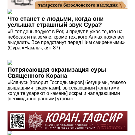
Что станет с людьми, когда они
услышат страшный звук Сура?
«В тот день подуют в Рог, и придут в ужас те, кто на
небесах и на земле, кроме тех, кого Аллах пожелает
выделить. Все предстанут перед Ним смиренными»
(Сура «Намль», аят 87)
Потрясающая экранизация суры
Священного Корана
«Клянусь [говорит Господь миров] бегущими, тяжело
дышащими [скакунами], высекающими [копытами,
когда те ударяют о камень] искры и нападающими
[неожиданно ранним] утром».