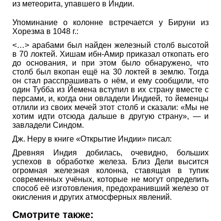
из метеорита, упавшего в Индии.
Упоминание о колонне встречается у Бируни из
Хорезма в 1048 г.:
<…> арабами был найден железный столб высотой
в 70 локтей. Хишам ибн-Амир приказал откопать его
до основания, и при этом было обнаружено, что
столб был вкопан ещё на 30 локтей в землю. Тогда
он стал расспрашивать о нём, и ему сообщили, что
один Тубба из Йемена вступил в их страну вместе с
персами, и, когда они овладели Индией, то йеменцы
отлили из своих мечей этот столб и сказали: «Мы не
хотим идти отсюда дальше в другую страну», — и
завладели Синдом.
Дж. Неру в книге «Открытие Индии» писал:
Древняя Индия добилась, очевидно, больших
успехов в обработке железа. Близ Дели высится
огромная железная колонна, ставящая в тупик
современных учёных, которые не могут определить
способ её изготовления, предохранивший железо от
окисления и других атмосферных явлений.
Смотрите также: