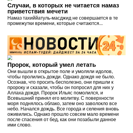
Случаи, в которых не читается намаз
приветствия мечети
Намаз тахиййатуль-масджид не совершается в те
промежутки времени, которые считаются...
Пророк, который умел летать
Они вышли в открытое поле и умоляли идолов,
чтобы пролились дожди. Однако дождя не было.
Осознав, что просить бесполезно, они пришли к
пророку и сказали, чтобы он попросил для них у
Аллаха дождя. Пророк Ильяс помолился, и
Всевышний принял его молитву. С поверхности
моря поднялось облако, затем оно заволокло все
небо. Начался дождь. Все города и селения вновь
оживились. Однако прошло совсем мало времени
после спасения от бед, как они позабыли данное
ими слово.