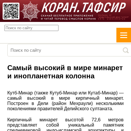
Самый высокий в мире минарет
и инопланетная колонна
Кутб-Минар (также Кутуб-Минар или Кутаб-Минар) —
самый высокий в мире кирпичный минарет.
Построен в Дели (район Мехраули) несколькими
поколениями правителей Делийского султаната.
Кирпичный минарет высотой 72,6 метров
представляет собой уникальный памятник
средневековой индо-исламской архитектуры и