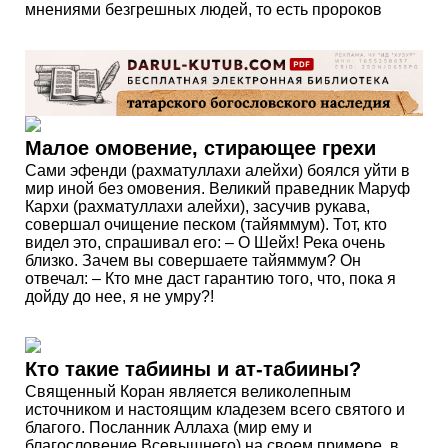
мнениями безгрешных людей, то есть пророков
Малое омовение, стирающее грехи
Сами эфенди (рахматуллахи алейхи) боялся уйти в
мир иной без омовения. Великий праведник Маруф
Кархи (рахматуллахи алейхи), засучив рукава,
совершал очищение песком (тайяммум). Тот, кто
видел это, спрашивал его: – О Шейх! Река очень
близко. Зачем вы совершаете тайяммум? Он
отвечал: – Кто мне даст гарантию того, что, пока я
дойду до нее, я не умру?!
Кто такие табиины и ат-табиины?
Священный Коран является великолепным
источником и настоящим кладезем всего святого и
благого. Посланник Аллаха (мир ему и
благословение Всевышнего) на своем примере, в