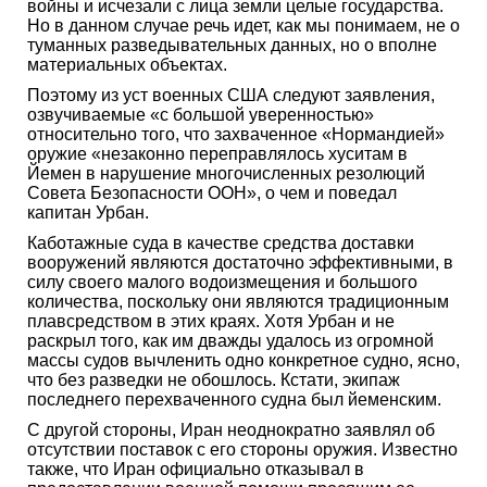
войны и исчезали с лица земли целые государства.
Но в данном случае речь идет, как мы понимаем, не о
туманных разведывательных данных, но о вполне
материальных объектах.
Поэтому из уст военных США следуют заявления,
озвучиваемые «с большой уверенностью»
относительно того, что захваченное «Нормандией»
оружие «незаконно переправлялось хуситам в
Йемен в нарушение многочисленных резолюций
Совета Безопасности ООН», о чем и поведал
капитан Урбан.
Каботажные суда в качестве средства доставки
вооружений являются достаточно эффективными, в
силу своего малого водоизмещения и большого
количества, поскольку они являются традиционным
плавсредством в этих краях. Хотя Урбан и не
раскрыл того, как им дважды удалось из огромной
массы судов вычленить одно конкретное судно, ясно,
что без разведки не обошлось. Кстати, экипаж
последнего перехваченного судна был йеменским.
С другой стороны, Иран неоднократно заявлял об
отсутствии поставок с его стороны оружия. Известно
также, что Иран официально отказывал в