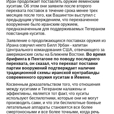
Иран продолжает поставлять оружие йеменским
хуситам. Об этом они заявили после второго
перехвата поставок в течение срока менее трех
месяцев после того, как Вашингтон выступил с
предыдущим утверждением, что перехваченное
вооружение было иранским оружием,
предназначенным для поддерживаемых Тегераном
повстанцев-хуситов.
Заявление о продолжающихся поставках оружия из
Ирана озвучил некто Билл Урбан - капитан
Центрального командования США, отвечающего за
американские силы на Ближнем Востоке.
Во время
брифинга в Пентагоне по поводу последнего
перехвата, он сказал, что перехват поставки
партии вооружений подтверждает наличие
традиционной схемы иранской контрабанды
современного оружия хуситам в Йемене.
Косвенным доказательством того, что отношения
между хуситами и Тегераном налажены и
эффективны, является тот факт, что хуситы
используют беспилотники, которые они не могут
производить сами, и что эти беспилотные боевые
летательные аппараты становятся все более
смертоносными и все более точными, когда речь