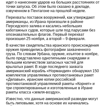
идет о нанесении ударов на больших расстояниях от
точки запуска. Об этом было сказано в докладе,
озвученном в Пентагоне на прошлой неделе.
Перехваты поставок вооружений, как утверждают
американцы, из Ирана произошли в районе
Персидского залива и касались небольших
каботажных судов, которые шли под парусами без
опознавательных флагов. Первый перехват
произошел 25 ноября, а второй – 9 февраля.
В качестве свидетельства иранского происхождения
оружия приводились фотографии захваченного
груза. По словам Урбана, оружие, изъятое в ноябре,
было представлено однотипными снарядами и
большим количеством запасных частей для
крылатых ракет. В ходе последнего захвата
американский корабль «Нормандия» обнаружил 150
комплектов управляемых противотанковых ракет
«Делавье», иранские копии российской
противотанковой управляемой ракеты «Корнет» и
три спроектированные и изготовленные в Иране
ракеты класса «земля-воздух».
Известно, что данные американской разведки могут
быть липовыми, хотя на основе их начинались