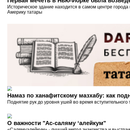
Первая мечеть в Нью-Йорке была возвед
Историческое здание находится в самом центре города 
Америку татары
Намаз по ханафитскому мазхабу: как под
Поднятие рук до уровня ушей во время вступительного 
О важности "Ас-саляму ‘алейкум"
«Салямуалейкум» - лучший метод знакомства и выстраив