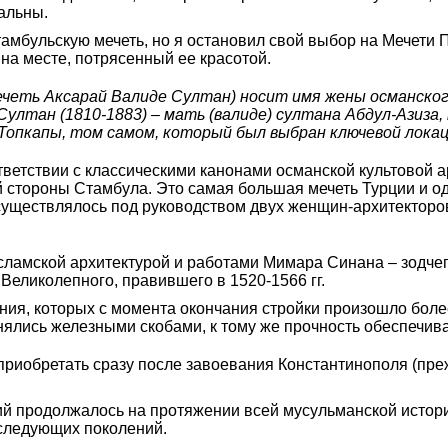
альны.
амбульскую мечеть, но я остановил свой выбор на Мечети П
 на месте, потрясенный ее красотой.
еть Аксарай Валиде Султан) носит имя жены османского 
ултан (1810-1883) – мать (валиде) султана Абдул-Азиза, 
Топкапы, том самом, который был выбран ключевой локац
ветствии с классическими канонами османской культовой 
й стороны Стамбула. Это самая большая мечеть Турции и о
уществлялось под руководством двух женщин-архитекторов,
ламской архитектурой и работами Мимара Синана – зодчег
еликолепного, правившего в 1520-1566 гг.
ния, которых с момента окончания стройки произошло боле
инялись железными скобами, к тому же прочность обеспечи
приобретать сразу после завоевания Константинополя (пре
ий продолжалось на протяжении всей мусульманской истор
оследующих поколений.