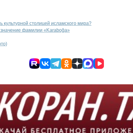
ть культурной столицей исламского мира?
 значение фамилии «Karaboğa»
ото)