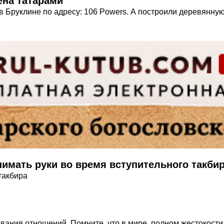
ена татарами
в Бруклине по адресу: 106 Powers. А построили деревянну
нимать руки во время вступительного такби
такбира
ания отношений. Помните, что в мире, полном жестокости и