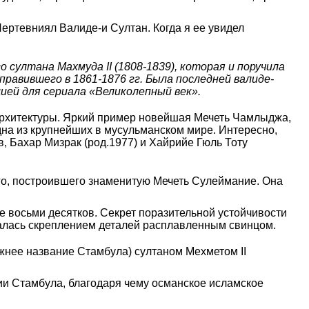
ертевниял Валиде-и Султан. Когда я ее увидел
султана Махмуда II (1808-1839), которая и поручила
правившего в 1861-1876 гг. Была последней валиде-
ией для сериала «Великолепный век».
архитектуры. Яркий пример новейшая Мечеть Чамлыджа,
дна из крупнейших в мусульманском мире. Интересно,
 Бахар Мизрак (род.1977) и Хайрийе Гюль Тоту
о, построившего знаменитую Мечеть Сулеймание. Она
е восьми десятков. Секрет поразительной устойчивости
валась скреплением деталей расплавленным свинцом.
жнее название Стамбула) султаном Мехметом II
ии Стамбула, благодаря чему османское исламское