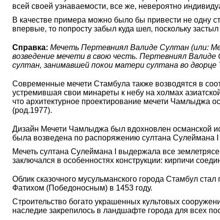
всей своей узнаваемости, все же, невероятно индивиду
В качестве примера можно было бы привести не одну ст
впервые, то попросту забыл куда шел, поскольку застыл
Справка:
Мечеть Пертевниял Валиде Султан (или: Меч
возведение мечети в свою честь. Пертевниял Валиде С
султан, занимавшей покои матери султана во дворце 
Современные мечети Стамбула также возводятся в соот
устремившая свои минареты к небу на холмах азиатско
что архитектурное проектирование мечети Чамлыджа ос
(род.1977).
Дизайн Мечети Чамлыджа был вдохновлен османской ис
была возведена по распоряжению султана Сулеймана I В
Мечеть султана Сулеймана I выдержала все землетрясе
заключался в особенностях конструкции: кирпичи соед
Облик сказочного мусульманского города Стамбул стал 
Фатихом (Победоносным) в 1453 году.
Строительство богато украшенных культовых сооружен
наследие закрепилось в ландшафте города для всех п