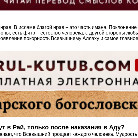
рав. В исламе благой нрав – это часть имана. Поклонение в
оны, есть фитр – естество человека, с другой стороны любы
роявления покорность Всевышнему Аллаху и самое главное
т в Рай, только после наказания в Аду?
ачает, что Всевышний прощает каждого человека. Мудрость 