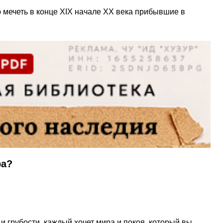
ю мечеть в конце XIX начале XX века прибывшие в
ра?
 грубости, каждый хочет мира и покоя, который вы