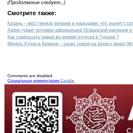
(Продолжение следует...)
Смотрите также:
Казань – мост между веками и народами: что значит ста
Афро-турки: потомки африканцев Османской империи и
Как совершать намаз во время отпуска в Турции ?
Мечеть Хузур в Кемере – оазис покоя на берегу моря (Ф
Comments are disabled
Социальные комментарии
Cackl
e