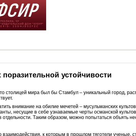
х поразительной устойчивости
, то столицей мира был бы Стамбул – уникальный город, рас
твует.
братить внимание на обилие мечетей – мусульманских культо
анты, несущие в себе узнаваемые черты османской культо
й в отдельности. Таким образом, можно попытаться объять 
взаимодействия, к которым в прошлом тяготели ученые, ст