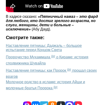
В хадисе сказано:
«Пятничный намаз – это фард
для любого, кто достиг зрелого возраста, но
слуги, женщины, дети и больные –
исключение»
(Абу Дауд).
Смотрите также:
Наставление пятницы: Даджаль – большое
испытание перед Концом Света
Пророчество Мухаммада ﷺ о Кираме: история
сподвижника Шувайла
Наставление пятницы: как Пророк ﷺ прощал своих
врагов
Молочное родство в исламе: история Айши и
молочные братья Пророка ﷺ