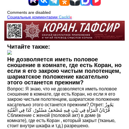
Comments are disabled
Социальные комментарии
Cackl
e
Читайте также:
Не дозволяется иметь половое
сношение в комнате, где есть Коран, но
если я его закрою чистым полотенцем,
шариатское положение касательно
этого останется прежним?
Вопрос: Я знаю, что не дозволяется иметь половое
сношение в комнате, где есть Коран, но если я его
закрою чистым полотенцем, шариатское положение
касательно этого останется прежним? Ответ: يَجُوزُ
قُرْبَانُ الْمَرْأَةِ فِي بَيْتٍ فِيهِ مُصْحَفٌ مَسْتُورٌ، كَذَا فِي الْقُنْيَةِ
Сближение с женой (половой акт) в доме (в
комнате), где есть Коран , который закрыт (тканью,
стоит внутри шкафа и т.д.) разрешено.