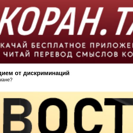
дием от дискриминаций
мане?