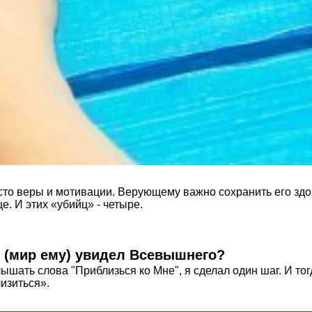
то веры и мотивации. Верующему важно сохранить его здоро
е. И этих «убийц» - четыре.
д (мир ему) увидел Всевышнего?
лышать слова "Приблизься ко Мне", я сделал один шаг. И т
изиться».