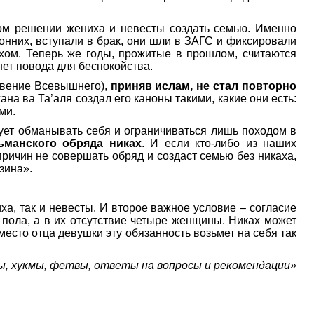
ном решении жениха и невесты создать семью. Именно
ронних, вступали в брак, они шли в ЗАГС и фиксировали
ахом. Теперь же годы, прожитые в прошлом, считаются
нет повода для беспокойства.
овение Всевышнего),
приняв ислам, не стал повторно
на ва Та’аля создал его каноны такими, какие они есть:
ми.
дует обманывать себя и ограничиваться лишь походом в
ьманского обряда никах
. И если кто-либо из наших
ричин не совершать обряд и создаст семью без никаха,
зина».
а, так и невесты. И второе важное условие – согласие
 пола, а в их отсутствие четыре женщины. Никах может
место отца девушки эту обязанность возьмет на себя так
ы, хукмы, фетвы, ответы на вопросы и рекомендации»