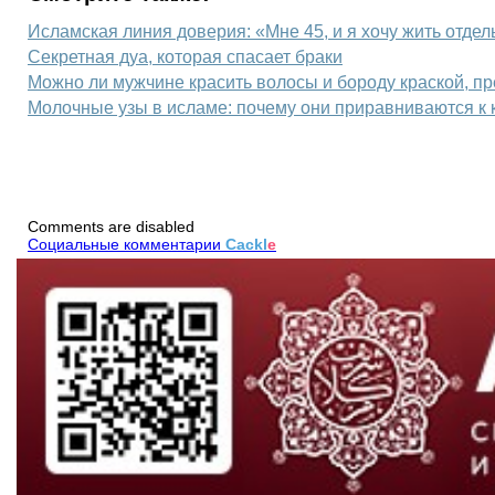
Исламская линия доверия: «Мне 45, и я хочу жить отдел
Секретная дуа, которая спасает браки
Можно ли мужчине красить волосы и бороду краской, п
Молочные узы в исламе: почему они приравниваются к
Comments are disabled
Социальные комментарии
Cackl
e