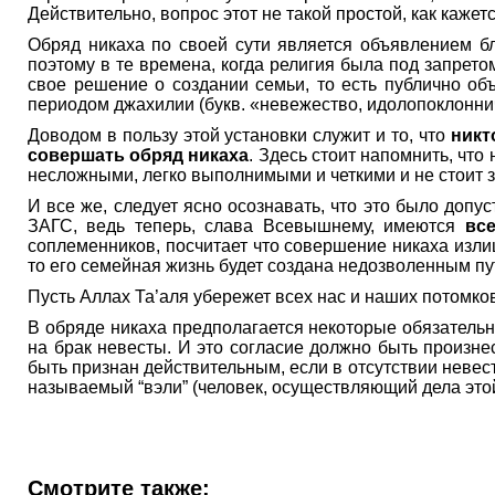
Действительно, вопрос этот не такой простой, как кажетс
Обряд никаха по своей сути является объявлением б
поэтому в те времена, когда религия была под запрето
свое решение о создании семьи, то есть публично об
периодом джахилии (букв. «невежество, идолопоклонниче
Доводом в пользу этой установки служит и то, что
никт
совершать обряд никаха
. Здесь стоит напомнить, что
несложными, легко выполнимыми и четкими и не стоит 
И все же, следует ясно осознавать, что это было доп
ЗАГС, ведь теперь, слава Всевышнему, имеются
вс
соплеменников, посчитает что совершение никаха изли
то его семейная жизнь будет создана недозволенным пут
Пусть Аллах Та’аля убережет всех нас и наших потомков
В обряде никаха предполагается некоторые обязательн
на брак невесты. И это согласие должно быть произне
быть признан действительным, если в отсутствии невест
называемый “вэли” (человек, осуществляющий дела этой 
Смотрите также: