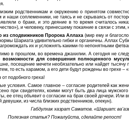
я.
лизким родственникам и окружению о принятом совмест
м и наши соплеменники, не таясь и не скрываясь от посто
ъявляли о браке, и это деяние в то время считалось ник
ство»), и человеку, принесшему покаяние в связи с этим, 
о из сподвижников Пророка Аллаха
(мир ему и благосл
 нормы Шариата удивительно гибки и органичны. Аллах Субха
загромождать их и усложнять какими-то непонятными фетва
устимо в прошлом, во времена джахилии. А сегодня не сле
е возможности для совершения полноценного мусул
шне, посещение мечети необязательно или найдет тысячу п
ем, то есть харамом, а его дети будут рождены во грехе – «
 от подобного греха!
ые условия. Самое главное – согласие родителей как жених
сено при свидетелях, коими могут быть два лица мужского
ы, ее отец объявит о согласии на брак своей дочери. Или в
девушки, из числа близких родственников, опекун).
Габдулхак хазрат Саматов. «Шариат: ва’аз
Полезная статья? Пожалуйста, сделайте репост!