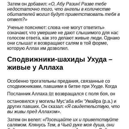
Затем он добавил:
«О, Абу Разин! Разве тебе
недостаточно того, что ангелы в количестве
обитателей могил будут приветствовать тебя в
ответ?»
Ученые поясняют: слова «не могут ответить»
означают, что умершие не дают слышимого для нас
голосом ответа, как это делают живые люди. Однако
они слышат и возвращают салям в той форме,
которую Аллах им дозволил.
Сподвижники-шахиды Ухуда –
живые у Аллаха
Особенно трогательны предания, связанные со
сподвижниками, павшими в битве при Ухуде. Когда
Посланник Аллаха ﷺ возвращался с поля боя, он
остановился у могилы Мус‘аба ибн ‘Умайра (р.а.) и
других павших. Он сказал:
«Я свидетельствую, что
вы живы пред Аллахом».
Затем он велел:
«Посещайте их и приветствуйте
салямом. Клянусь Тем, в Чьей руке моя душа, они