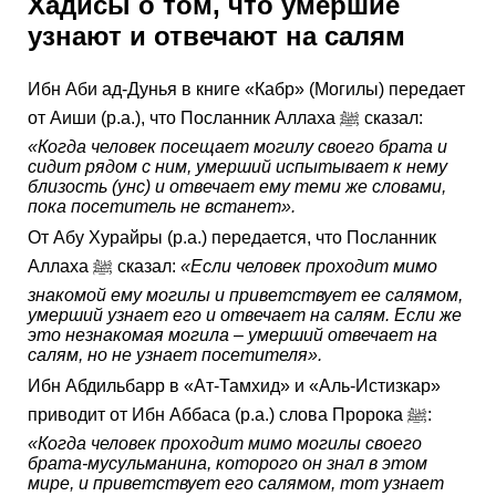
Хадисы о том, что умершие
узнают и отвечают на салям
Ибн Аби ад-Дунья в книге «Кабр» (Могилы) передает
от Аиши (р.а.), что Посланник Аллаха ﷺ сказал:
«Когда человек посещает могилу своего брата и
сидит рядом с ним, умерший испытывает к нему
близость (унс) и отвечает ему теми же словами,
пока посетитель не встанет».
От Абу Хурайры (р.а.) передается, что Посланник
Аллаха ﷺ сказал:
«Если человек проходит мимо
знакомой ему могилы и приветствует ее салямом,
умерший узнает его и отвечает на салям. Если же
это незнакомая могила – умерший отвечает на
салям, но не узнает посетителя».
Ибн Абдильбарр в «Ат-Тамхид» и «Аль-Истизкар»
приводит от Ибн Аббаса (р.а.) слова Пророка ﷺ:
«Когда человек проходит мимо могилы своего
брата-мусульманина, которого он знал в этом
мире, и приветствует его салямом, тот узнает