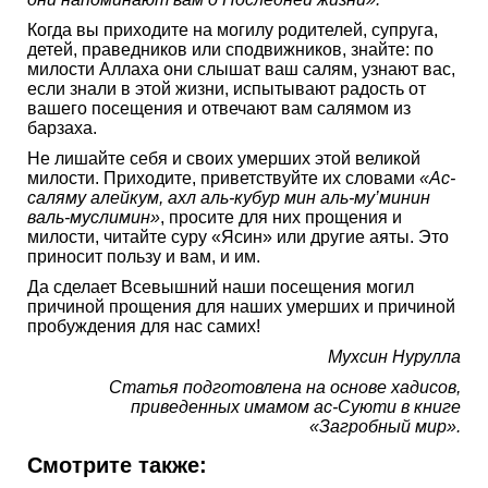
Когда вы приходите на могилу родителей, супруга,
детей, праведников или сподвижников, знайте: по
милости Аллаха они слышат ваш салям, узнают вас,
если знали в этой жизни, испытывают радость от
вашего посещения и отвечают вам салямом из
барзаха.
Не лишайте себя и своих умерших этой великой
милости. Приходите, приветствуйте их словами
«Ас-
саляму алейкум, ахл аль-кубур мин аль-му’минин
валь-муслимин»
, просите для них прощения и
милости, читайте суру «Ясин» или другие аяты. Это
приносит пользу и вам, и им.
Да сделает Всевышний наши посещения могил
причиной прощения для наших умерших и причиной
пробуждения для нас самих!
Мухсин Нурулла
Статья подготовлена на основе хадисов,
приведенных имамом ас-Суюти в книге
«Загробный мир».
Смотрите также: