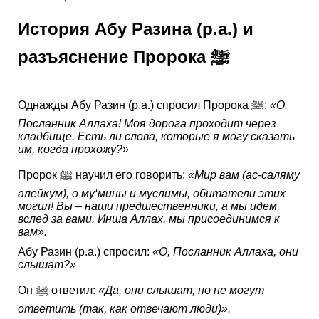
История Абу Разина (р.а.) и
разъяснение Пророка ﷺ
Однажды Абу Разин (р.а.) спросил Пророка ﷺ:
«О,
Посланник Аллаха! Моя дорога проходит через
кладбище. Есть ли слова, которые я могу сказать
им, когда прохожу?»
Пророк ﷺ научил его говорить:
«Мир вам (ас-саляму
алейкум), о му‘мины и муслимы, обитатели этих
могил! Вы – наши предшественники, а мы идем
вслед за вами. Инша Аллах, мы присоединимся к
вам».
Абу Разин (р.а.) спросил:
«О, Посланник Аллаха, они
слышат?»
Он ﷺ ответил:
«Да, они слышат, но не могут
ответить (так, как отвечают люди)».