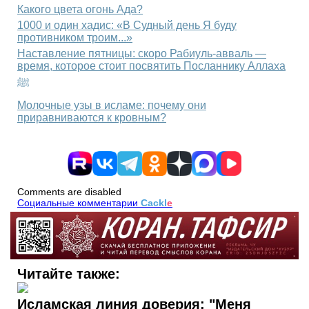
Какого цвета огонь Ада?
1000 и один хадис: «В Судный день Я буду
противником троим...»
Наставление пятницы: скоро Рабиуль-авваль —
время, которое стоит посвятить Посланнику Аллаха
ﷺ
Молочные узы в исламе: почему они
приравниваются к кровным?
Comments are disabled
Социальные комментарии
Cackl
e
Читайте также:
Исламская линия доверия: "Меня