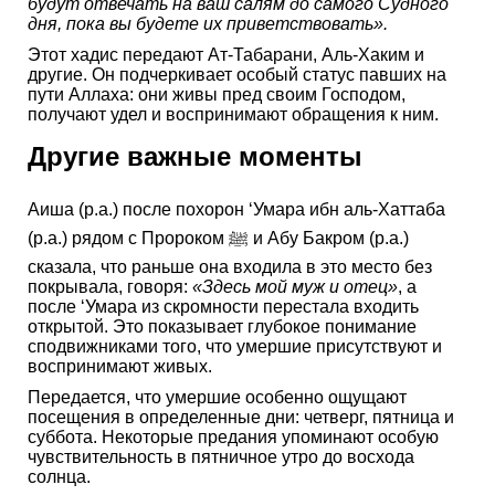
будут отвечать на ваш салям до самого Судного
дня, пока вы будете их приветствовать».
Этот хадис передают Ат-Табарани, Аль-Хаким и
другие. Он подчеркивает особый статус павших на
пути Аллаха: они живы пред своим Господом,
получают удел и воспринимают обращения к ним.
Другие важные моменты
Аиша (р.а.) после похорон ‘Умара ибн аль-Хаттаба
(р.а.) рядом с Пророком ﷺ и Абу Бакром (р.а.)
сказала, что раньше она входила в это место без
покрывала, говоря:
«Здесь мой муж и отец»
, а
после ‘Умара из скромности перестала входить
открытой. Это показывает глубокое понимание
сподвижниками того, что умершие присутствуют и
воспринимают живых.
Передается, что умершие особенно ощущают
посещения в определенные дни: четверг, пятница и
суббота. Некоторые предания упоминают особую
чувствительность в пятничное утро до восхода
солнца.