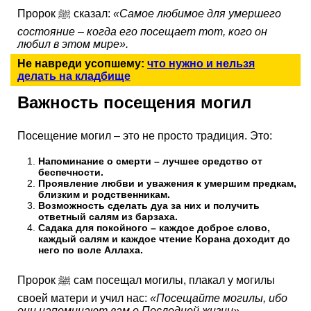
Пророк ﷺ сказал:
«Самое любимое для умершего
состояние – когда его посещает тот, кого он
любил в этом мире».
Не навреди усопшему:
что нужно и нельзя
делать на кладбище
Важность посещения могил
Посещение могил – это не просто традиция. Это:
Напоминание о смерти – лучшее средство от
беспечности.
Проявление любви и уважения к умершим предкам,
близким и родственникам.
Возможность сделать дуа за них и получить
ответный салям из барзаха.
Садака для покойного – каждое доброе слово,
каждый салям и каждое чтение Корана доходит до
него по воле Аллаха.
Пророк ﷺ сам посещал могилы, плакал у могилы
своей матери и учил нас:
«Посещайте могилы, ибо
они напоминают вам о Последней жизни».