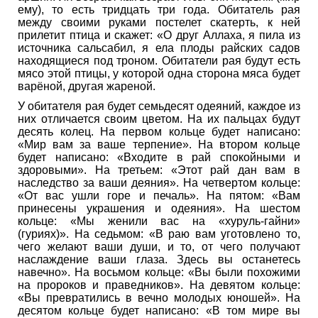
ему), то есть тридцать три года. Обитатель рая
между своими руками постелет скатерть, к ней
прилетит птица и скажет: «О друг Аллаха, я пила из
источника сальсабил, я ела плоды райских садов
находящиеся под троном. Обитатели рая будут есть
мясо этой птицы, у которой одна сторона мяса будет
варёной, другая жареной.
У обитателя рая будет семьдесят одеяний, каждое из
них отличается своим цветом. На их пальцах будут
десять колец. На первом кольце будет написано:
«Мир вам за ваше терпение». На втором кольце
будет написано: «Входите в рай спокойными и
здоровыми». На третьем: «Этот рай дан вам в
наследство за ваши деяния». На четвертом кольце:
«От вас ушли горе и печаль». На пятом: «Вам
принесены украшения и одеяния». На шестом
кольце: «Мы женили вас на «хуруль-гайни»
(гуриях)». На седьмом: «В раю вам уготовлено то,
чего желают ваши души, и то, от чего получают
наслаждение ваши глаза. Здесь вы останетесь
навечно». На восьмом кольце: «Вы были похожими
на пророков и праведников». На девятом кольце:
«Вы превратились в вечно молодых юношей». На
десятом кольце будет написано: «В том мире вы