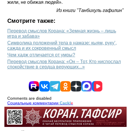
жили, не обижая людей».
Из книги "Танбихуль гафилин"
Смотрите также:
Перевод смыслов Корана: «Земная жизнь – лишь
игра и забава»
Символика положений тела в намазе: кыям, руку’,
сажда и их сокровенный смысл
Чем хадж отличается от умры?
Перевод смыслов Корана: «Он – Тот, Кто ниспослал
спокойствие в сердца верующих...»
Comments are disabled
Социальные комментарии
Cackl
e