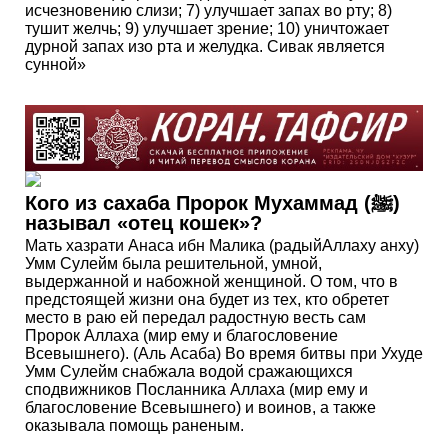
исчезновению слизи; 7) улучшает запах во рту; 8)
тушит желчь; 9) улучшает зрение; 10) уничтожает
дурной запах изо рта и желудка. Сивак является
сунной»
Кого из сахаба Пророк Мухаммад (ﷺ)
называл «отец кошек»?
Мать хазрати Анаса ибн Малика (радыйАллаху анху)
Умм Сулейм была решительной, умной,
выдержанной и набожной женщиной. О том, что в
предстоящей жизни она будет из тех, кто обретет
место в раю ей передал радостную весть сам
Пророк Аллаха (мир ему и благословение
Всевышнего). (Аль Асаба) Во время битвы при Ухуде
Умм Сулейм снабжала водой сражающихся
сподвижников Посланника Аллаха (мир ему и
благословение Всевышнего) и воинов, а также
оказывала помощь раненым.