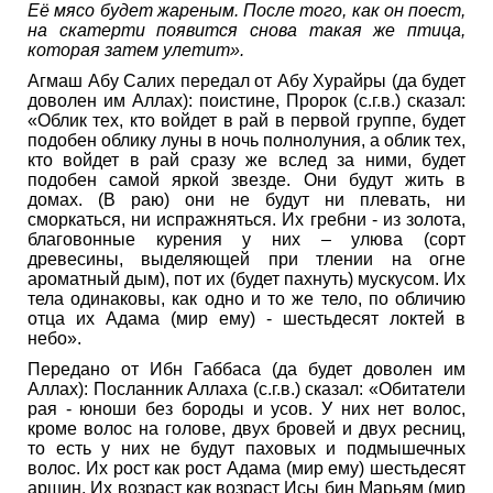
Её мясо будет жареным.
После того, как он поест,
на скатерти появится снова такая же птица,
которая затем улетит».
Агмаш Абу Салих передал от Абу Хурайры (да будет
доволен им Аллах): поистине, Пророк (с.г.в.) сказал:
«Облик тех, кто войдет в рай в первой группе, будет
подобен облику луны в ночь полнолуния, а облик тех,
кто войдет в рай сразу же вслед за ними, будет
подобен самой яркой звезде. Они будут жить в
домах. (В раю) они не будут ни плевать, ни
сморкаться, ни испражняться. Их гребни - из золота,
благовонные курения у них – улюва (сорт
древесины, выделяющей при тлении на огне
ароматный дым), пот их (будет пахнуть) мускусом. Их
тела одинаковы, как одно и то же тело, по обличию
отца их Адама (мир ему) - шестьдесят локтей в
небо».
Передано от Ибн Габбаса (да будет доволен им
Аллах): Посланник Аллаха (с.г.в.) сказал: «Обитатели
рая - юноши без бороды и усов. У них нет волос,
кроме волос на голове, двух бровей и двух ресниц,
то есть у них не будут паховых и подмышечных
волос. Их рост как рост Адама (мир ему) шестьдесят
аршин. Их возраст как возраст Исы бин Марьям (мир