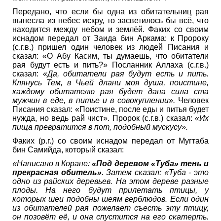
Передано, что если бы одна из обитательниц рая
вынесла из небес искру, то засветилось бы всё, что
находится между небом и землёй. Факих со своим
иснадом передал от Заида бин Аркама: к Пророку
(с.г.в.) пришел один человек из людей Писания и
сказал: «О Абу Касим, ты думаешь, что обитатели
рая будут есть и пить?» Посланник Аллаха (с.г.в.)
сказал:
«Да, обитатели рая будут есть и пить.
Клянусь Тем, в Чьей длани моя душа, поистине,
каждому обитателю рая будет дана сила ста
мужчин в еде, в питье и в совокуплении».
Человек
Писания сказал: «Поистине, после еды и питья будет
нужда, но ведь рай чист». Пророк (с.г.в.) сказал:
«Их
пища превратится в пот, подобный мускусу».
Факих (р.г.) со своим иснадом передал от Мугтаба
бин Самийда, который сказал:
«Написано в Коране:
«Под деревом «Туба» тень и
прекрасная обитель»
. Затем сказал: «Туба - это
одно из райских деревьев. На этом дереве разные
плоды. На него будут прилетать птицы, у
которых шеи подобны шеям верблюдов. Если один
из обитателей рая пожелает съесть эту птицу,
он позовёт её, и она спустится на его скатерть.