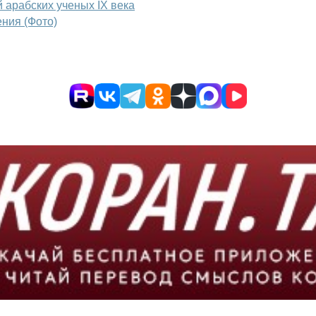
 арабских ученых IX века
ния (Фото)