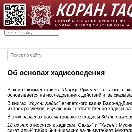
Об основах хадисоведения
В книге комментариев
"Шарху Лумеат"
а также в к
основывается на исследованиях действий и высказыван
В книгах
"Усул-и Хадис"
египетского кадия Бадр-ад-Ди
из трех разделов, изучающих соответственно хадисы ра
В этих разделах рассматриваются хадисы
30-ти разнов
18 из них
относятся к хадисам
"Сахих"
и
"Хасен"
: Мусн
сикат, аль-И'тибар биш-шевахид ва-ль-мутабеат, Мухтал