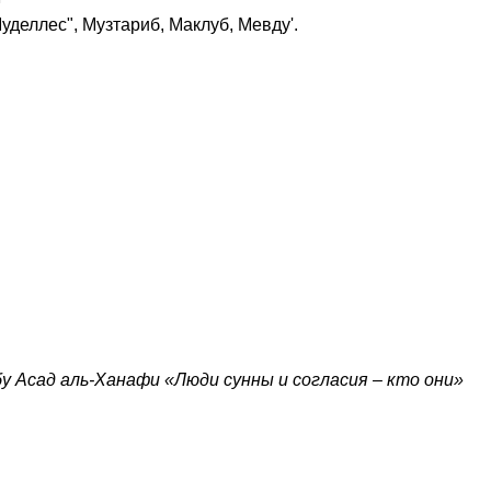
уделлес", Музтариб, Маклуб, Мевду'.
у Асад аль-Ханафи «Люди сунны и согласия – кто они»