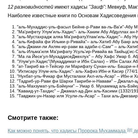
12 разновидностей
имеют хадисы
"Заиф"
: Мевкуф, Мак
Наиболее известные книги по Основам Хадисоведения и
"аль-Мухаддис-уль-фасыл Бейне-р-Рави ва-ль-Ва'и"-Абу М.
"Ма'рифету Улум'иль-Хадис"- аль-Хаким Абу Абдуллах ан-
"аль-Мустахрадж аляа Ма'рифатуУлам'иль-Хадис"– Абу Ну
"аль-Кифайа фи Ильми-р-Ривайа"– аль-Хатиб Абу Бакр аль
"аль-Джами-ли Ахляк-ир-рави ва адаби-с-Сам'" – аль-Хатиб
"аль-Ильма'иля Ма'рифату Усуль'ир-Ривайа ва Taкйыд'ис-С
"Ма ла Йесе'ул-MухаддисеДжехлух" – Абу Хафс Умар б. А
"Улум'ул-Хадис"(Мукаддимат-и Ибн Салах) – Ибн Салах Аб
"ат-Такриб ва-т-Тейсир ли Марифату Сунан-иль- Башри-н-
"Ихтисару Улум-иль-Хадис"- аль-Хафиз Ибн-и Касир (774/1
"Нухбат-уль-Фикар фи Мусталахи Ахл-иль-Асар" – Ибн-и Х
"Тадриб-ур-Рави фи Шархи Такриби-н-Навави" – Джалал-ад
"аль-Махзумат-уль-Бэйкуни" – Умар б. Мухаммад аль-Бэйку
"Каваид-ут-Тахдис" – Джамал-ад-Дин аль-Касими (1332/191
"Тавджих-ун-Назар иля Усули-ль-Асар" – Тахи аль-Джезаир
Смотрите также:
Как м