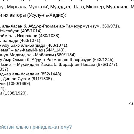
ту', Мурсаль, Мункати', Муаддал, Шазз, Мюнкер, Муалляль, М
 их авторы (Усулу-ль-Хадис):
 аль-Хасан б. Абду-р-Рахман ар-Рамехурмузи (ум. 360/971).
Нэйсабури (405/1014).
айм аль-Исфахани (430/1038).
-Багдади (463/1071).
 Абу Бакр аль-Багдади (463/1071).
ема" – аль-КадыИйаз (544/1149).
бд-ул-Маджид аль-Майаджы (580/1184).
у Амр Осман б. Абду-р-Рахман аш-Шахризури (643/1245).
Назир" – Мухйиддин Йахйа б. Шараф ан-Навави (676/1277).
337).
аджар аль-Аскалани (852/1448).
-Дин ас-Суюти (911/1505).
ни (1080/1669).
4).
и (1338/1920).
Аб
ожно понять, что хадисы Пророка Мухаммада ﷺ действительно принадлежат ему?