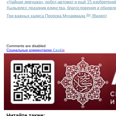
«Чайная девушка», робот-автомат и ещё 15 изобретений
Хыдырлез: праздник единства, благословения и обновле
Три важных хадиса Пророка Мухаммада ﷺ (Видео)
Comments are disabled
Социальные комментарии
Cackl
e
Читайте также: