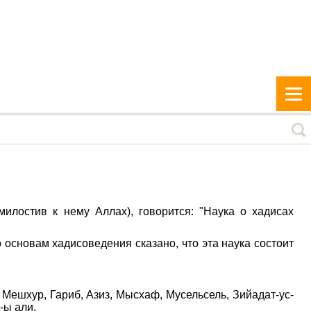
илостив к нему Аллах), говорится: "Наука о хадисах
 основам хадисоведения сказано, что эта наука состоит
, Мешхур, Гариб, Азиз, Мысхаф, Мусельсель, Зийадат-ус-
-ы али.