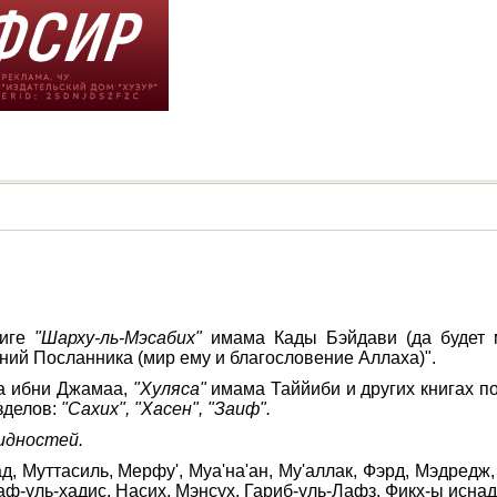
ниге
"Шарху-ль-Мэсабих"
имама Кады Бэйдави (да будет м
ий Посланника (мир ему и благословение Аллаха)".
на ибни Джамаа,
"Хуляса"
имама Таййиби и других книгах по
зделов:
"Сахих", "Хасен", "Заиф".
идностей.
ад, Муттасиль, Мерфу', Муа'на'ан, Му'аллак, Фэрд, Мэдредж
аф-уль-хадис, Насих, Мэнсух, Гариб-уль-Лафз, Фикх-ы иснад