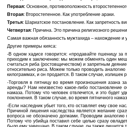
Первая:
Основное, противоположность второстепенного
Вторая
: Второстепенное. Как употребление араки.
Третья
: Шариатское постановление. Как запретность в
Четвертая
: Причина. Это причина религиозного реше
Самая важная обязанность мужтахида – нахождение и 
Другие примеры кияса:
-В одном хадисе говорится: «продавайте пшеницу за п
приходим к заключению: мы можем обменять один меш
считаться риба (ростовщичеством) и запретным деяние
относительно риса. Можем только проводить аналогию 
килограммах, и он продается. В таком случае, излишек 
-Торговля в пятницу во время произношения азана з
аренды? Нам неизвестно какое-либо постановление о
намаза. Потому что человек отвлечется, и это будет 
поклонения. В таком случае, во время пятничного нама
-Если наследник убьет того, кто оставляет ему свое н
Причиной лишения наследства является желание сразу
вопроса не обозначено догмами. Проводим аналогию м
Потому что убийца поставил себе целью сразу овладет
было ему завещано. В таком случае, он также лишится т