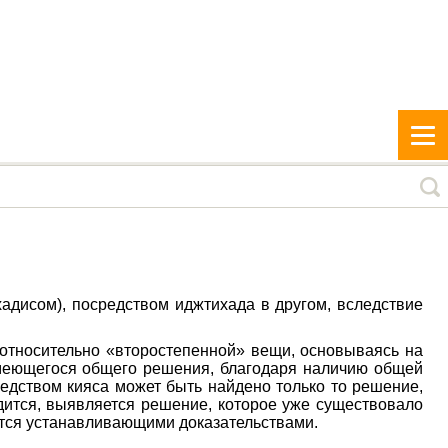
хадисом), посредством иджтихада в другом, вследствие
 относительно «второстепенной» вещи, основываясь на
имеющегося общего решения, благодаря наличию общей
едством кияса может быть найдено только то решение,
дится, выявляется решение, которое уже существовало
яются устанавливающими доказательствами.