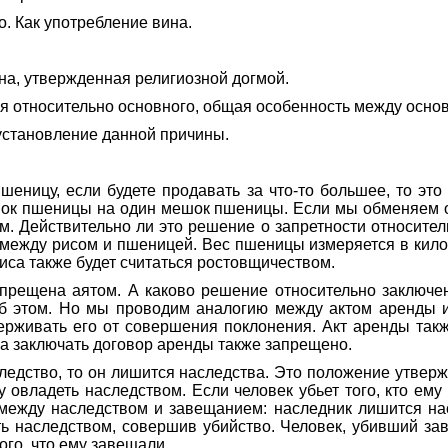
. Как употребление вина.
ина, утвержденная религиозной догмой.
ния относительно основного, общая особенность между осн
установление данной причины.
шеницу, если будете продавать за что-то большее, то это 
ок пшеницы на один мешок пшеницы. Если мы обменяем 
м. Действительно ли это решение о запретности относител
между рисом и пшеницей. Вес пшеницы измеряется в килог
риса также будет считаться ростовщичеством.
апрещена аятом. А каково решение относительно заключе
б этом. Но мы проводим аналогию между актом аренды и
удерживать его от совершения поклонения. Акт аренды так
за заключать договор аренды также запрещено.
аследство, то он лишится наследства. Это положение утвер
 овладеть наследством. Если человек убьет того, кто ем
ежду наследством и завещанием: наследник лишится насле
ь наследством, совершив убийство. Человек, убивший зав
ого, что ему завещали.