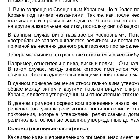
Примеры, связанные с киясом:
1. Вино запрещено Священным Кораном. Но в более поз
Коране под такими названиями. Так же, как после не
указывается и в различных хадисах. Зная о том, что 
на другие алкогольные напитки, поскольку они обладаю
В данном случае вино называется «основным». Пото
употребление запретно является религиозным постано
причиной вынесения данного религиозного постановлен
Теперь мы выявим это решение относительно чего-нибуд
Например, относительно пива, виски и водки… Они назы
В таком случае, между вином, которое именуется «о
причина. Это обладание опьяняющими свойствами в ма
В данном примере решение относительно вина утвержд
общее между вином и другими новыми видами спиртны
Корана, является утвержденным и относительно этих н
В данном примере посредством проведения аналогии м
решение, мы узнали религиозное постановление и отн
поклонения, которые утверждены религиозными догм
религиозные, основные решения, утвержденные догмами
Основы (основные части) кияса:
Как видно из вышеприведенного примера, кияс имеет ч