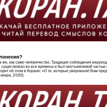
клонения?
м же, как само человечество. Традиция соблюдения верую
ду, существовал во все времена и был неотъемлемой часть
орит об этом в Коране: «О те, которые уверовали! Вам пред
кара, 2/183).