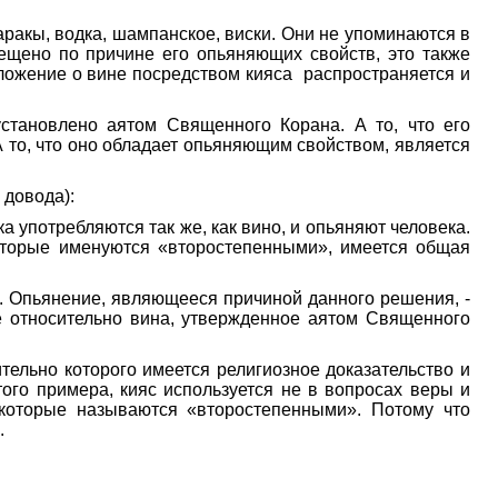
ракы, водка, шампанское, виски. Они не упоминаются в
рещено по причине его опьяняющих свойств, это также
оложение о вине посредством кияса распространяется и
становлено аятом Священного Корана. А то, что его
то, что оно обладает опьяняющим свойством, является
 довода):
 употребляются так же, как вино, и опьяняют человека.
которые именуются «второстепенными», имеется общая
. Опьянение, являющееся причиной данного решения, -
е относительно вина, утвержденное аятом Священного
ельно которого имеется религиозное доказательство и
ого примера, кияс используется не в вопросах веры и
 которые называются «второстепенными». Потому что
.