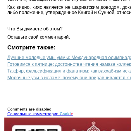
Как видно, кияс является не шариатским доводом, до
либо положение, утвержденное Книгой и Сунной, относ
Что Вы думаете об этом?
Оставьте свой комментарий.
Смотрите также:
Лучшие молодые умы уммы: Международная олимпиада 
Готовимся к пятнице: достоинства чтения намаза колле
Такфир, фальсификация и фанатизм: как ваххабизм ис
Молочные узы в исламе: почему они приравниваются к
Comments are disabled
Социальные комментарии
Cackl
e