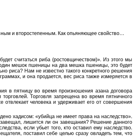
овным и второстепенным. Как опьяняющее свойство…
будет считаться риба (ростовщичеством)». Из этого мы
один мешок пшеницы на два мешка пшеницы, это будет
ьно риса? Нам не известно такого конкретного решения
раммах, и она продается, вес риса также измеряется в
ния в пятницу во время произношения азана договора
 торговлей. Торговля запрещена во время пятничного
же отвлекает человека и удерживает его от совершения
ждено хадисом: «убийца не имеет права на наследство».
у завещал, лишится ли он завещания? Решение данного
дства, если убьет того, кто оставил ему наследство.
ещателя, поставил себе целью сразу овладеть тем, что