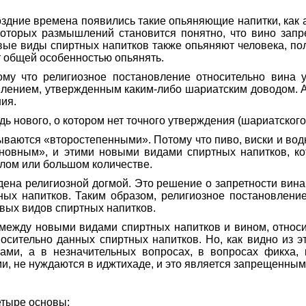
дние времена появились такие опьяняющие напитки, как а
которых размышлений становится понятно, что вино зап
новые виды спиртных напитков также опьяняют человека, п
т общей особенностью опьянять.
му что религиозное постановление относительно вина у
влением, утвержденным каким-либо шариатским доводом. А 
ия.
ь нового, о котором нет точного утверждения (шариатского
ваются «второстепенными». Потому что пиво, виски и водка
сновным», и этими новыми видами спиртных напитков, 
лом или большом количестве.
ена религиозной догмой. Это решение о запретности вина
х напитков. Таким образом, религиозное постановлени
овых видов спиртных напитков.
ежду новыми видами спиртных напитков и вином, относит
осительно данных спиртных напитков. Но, как видно из эт
ами, а в незначительных вопросах, в вопросах фикха,
, не нуждаются в иджтихаде, и это является запрещенным
етыре основы: