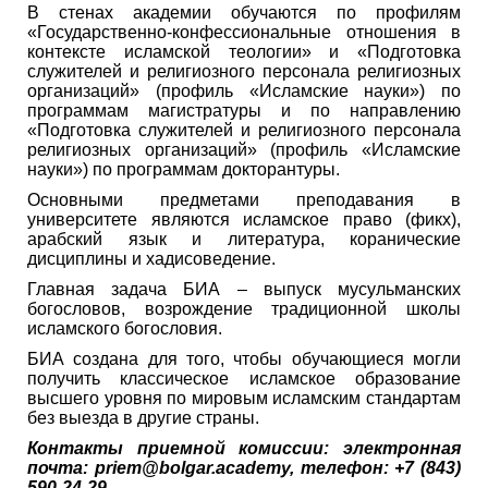
В стенах академии обучаются по профилям
«Государственно-конфессиональные отношения в
контексте исламской теологии» и «Подготовка
служителей и религиозного персонала религиозных
организаций» (профиль «Исламские науки») по
программам магистратуры и по направлению
«Подготовка служителей и религиозного персонала
религиозных организаций» (профиль «Исламские
науки») по программам докторантуры.
Основными предметами преподавания в
университете являются исламское право (фикх),
арабский язык и литература, коранические
дисциплины и хадисоведение.
Главная задача БИА – выпуск мусульманских
богословов, возрождение традиционной школы
исламского богословия.
БИА создана для того, чтобы обучающиеся могли
получить классическое исламское образование
высшего уровня по мировым исламским стандартам
без выезда в другие страны.
Контакты приемной комиссии: электронная
почта: priem@bolgar.academy, телефон: +7 (843)
590-24-29.