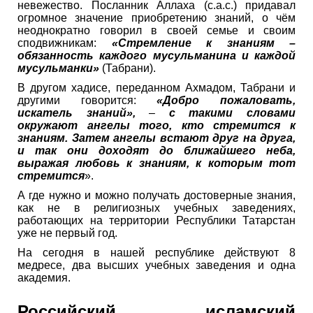
невежество. Посланник Аллаха (с.а.с.) придавал
огромное значение приобретению знаний, о чём
неоднократно говорил в своей семье и своим
сподвижникам:
«Стремление к знаниям –
обязанность каждого мусульманина и каждой
мусульманки»
(Табрани).
В другом хадисе, переданном Ахмадом, Табрани и
другими говорится:
«Добро пожаловать,
искатель знаний»,
–
с такими словами
окружают ангелы того, кто стремится к
знаниям. Затем ангелы встают друг на друга,
и так они доходят до ближайшего неба,
выражая любовь к знаниям, к которым тот
стремится
».
А где нужно и можно получать достоверные знания,
как не в религиозных учебных заведениях,
работающих на территории Республики Татарстан
уже не первый год.
На сегодня в нашей республике действуют 8
медресе, два высших учебных заведения и одна
академия.
Российский исламский