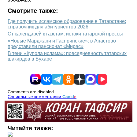
Смотрите также:
Где получить исламское образование в Татарстане:
справочник для абитуриентов 2026
От календарей к газетам: истоки татарской прессы
«Новые Марджани и Гаспринские»: в Апастово
представили пансионат «Мирас»
В тени «Купола ислама»: повседневность татарских
шакирдов в Бухаре
Comments are disabled
Социальные комментарии
Cackl
e
Читайте также: