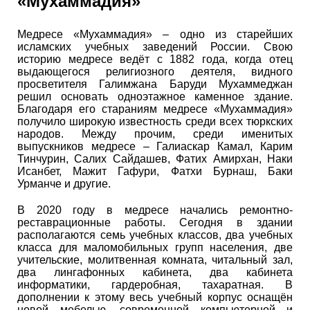
«Мухаммадия»
Медресе «Мухаммадия» – одно из старейших
исламских учебных заведений России. Свою
историю медресе ведёт с 1882 года, когда отец
выдающегося религиозного деятеля, видного
просветителя Галимжана Баруди Мухаммеджан
решил основать одноэтажное каменное здание.
Благодаря его стараниям медресе «Мухаммадия»
получило широкую известность среди всех тюркских
народов. Между прочим, среди именитых
выпускников медресе – Галиаскар Камал, Карим
Тинчурин, Салих Сайдашев, Фатих Амирхан, Наки
Исанбет, Мажит Гафури, Фатхи Бурнаш, Баки
Урманче и другие.
В 2020 году в медресе начались ремонтно-
реставрационные работы. Сегодня в здании
располагаются семь учебных классов, два учебных
класса для маломобильных групп населения, две
учительские, молитвенная комната, читальный зал,
два лингафонных кабинета, два кабинета
информатики, гардеробная, тахаратная. В
дополнении к этому весь учебный корпус оснащён
новой мебелью, современной компьютерной и