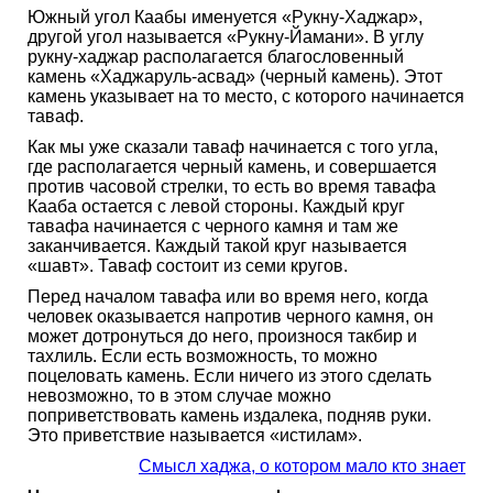
Южный угол Каабы именуется «Рукну-Хаджар»,
другой угол называется «Рукну-Йамани». В углу
рукну-хаджар располагается благословенный
камень «Хаджаруль-асвад» (черный камень). Этот
камень указывает на то место, с которого начинается
таваф.
Как мы уже сказали таваф начинается с того угла,
где располагается черный камень, и совершается
против часовой стрелки, то есть во время тавафа
Кааба остается с левой стороны. Каждый круг
тавафа начинается с черного камня и там же
заканчивается. Каждый такой круг называется
«шавт». Таваф состоит из семи кругов.
Перед началом тавафа или во время него, когда
человек оказывается напротив черного камня, он
может дотронуться до него, произнося такбир и
тахлиль. Если есть возможность, то можно
поцеловать камень. Если ничего из этого сделать
невозможно, то в этом случае можно
поприветствовать камень издалека, подняв руки.
Это приветствие называется «истилам».
Смысл хаджа, о котором мало кто знает