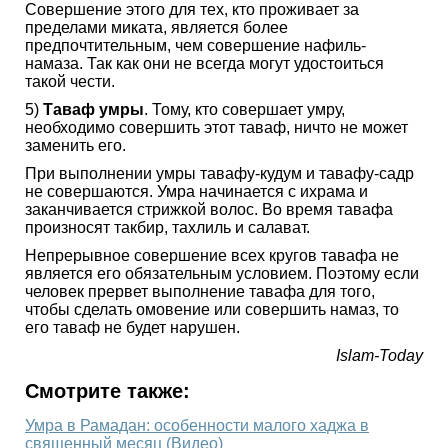
Совершение этого для тех, кто проживает за
пределами миката, является более
предпочтительным, чем совершение нафиль-
намаза. Так как они не всегда могут удостоиться
такой чести.
5)
Таваф умры
. Тому, кто совершает умру,
необходимо совершить этот таваф, ничто не может
заменить его.
При выполнении умры тавафу-кудум и тавафу-садр
не совершаются. Умра начинается с ихрама и
заканчивается стрижкой волос. Во время тавафа
произносят такбир, тахлиль и салават.
Непрерывное совершение всех кругов тавафа не
является его обязательным условием. Поэтому если
человек прервет выполнение тавафа для того,
чтобы сделать омовение или совершить намаз, то
его таваф не будет нарушен.
Islam-Today
Смотрите также:
Умра в Рамадан: особенности малого хаджа в
священный месяц (Видео)