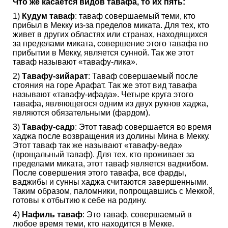
Что же касается видов тавафа, то их пять:
1)
Кудум таваф
: таваф совершаемый теми, кто
прибыл в Мекку из-за пределов миката. Для тех, кто
живет в других областях или странах, находящихся
за пределами миката, совершение этого тавафа по
прибытии в Мекку, является сунной. Так же этот
таваф называют «тавафу-лика».
2)
Тавафу-зийарат
: Таваф совершаемый после
стояния на горе Арафат. Так же этот вид тавафа
называют «тавафу-ифада». Четыре круга этого
тавафа, являющегося одним из двух рукнов хаджа,
являются обязательными (фардом).
3)
Тавафу-садр
: Этот таваф совершается во время
хаджа после возвращения из долины Мина в Мекку.
Этот таваф так же называют «тавафу-веда»
(прощальный таваф). Для тех, кто проживает за
пределами миката, этот таваф является ваджибом.
После совершения этого тавафа, все фарды,
ваджибы и сунны хаджа считаются завершенными.
Таким образом, паломники, попрощавшись с Меккой,
готовы к отбытию к себе на родину.
4)
Нафиль таваф
: Это таваф, совершаемый в
любое время теми, кто находится в Мекке.