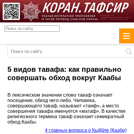
5 видов тавафа: как правильно
совершать обход вокруг Каабы
В лексическом значении слово таваф означает
посещение, обход чего-либо. Человека,
совершающего таваф, называют «таиф», а место
совершения тавафа именуется «матаф». В качестве
религиозного термина таваф означает семикратный
обход Каабы.
4 главных вопроса о Кыйбле (Каабе)