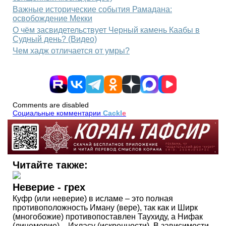
Важные исторические события Рамадана:
освобождение Мекки
О чём засвидетельствует Черный камень Каабы в
Судный день? (Видео)
Чем хадж отличается от умры?
Comments are disabled
Социальные комментарии
Cackl
e
Читайте также:
Неверие - грех
Куфр (или неверие) в исламе – это полная
противоположность Иману (вере), так как и Ширк
(многобожие) противопоставлен Таухиду, а Нифак
(лицемерие) – Ихласу (искренности). В зависимости