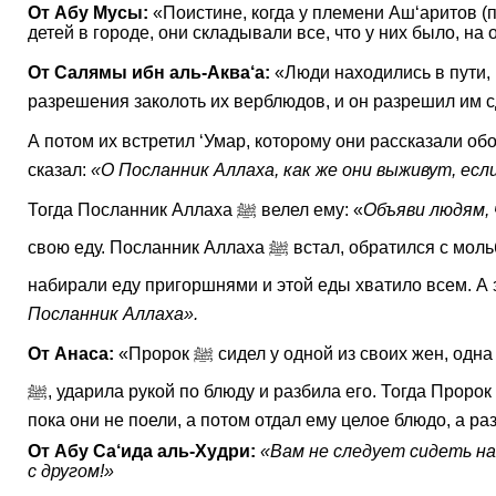
От Абу Мусы:
«Поистине, когда у племени Аш‘аритов (п
детей в городе, они складывали все, что у них было, на 
От Салямы ибн аль-Аква‘а:
«Люди находились в пути, и и
разрешения заколоть их верблюдов, и он разрешил им с
А потом их встретил ‘Умар, которому они рассказали обо
сказал:
«О Посланник Аллаха, как же они выживут, есл
Тогда Посланник Аллаха ﷺ велел ему: «
Объяви людям, 
свою еду. Посланник Аллаха ﷺ встал, обратился с мольбой к Аллаху и призвал благословение на эту еду, после чего велел людям подходить со своими сосудами, и они
Посланник Аллаха».
От Анаса:
«Пророк ﷺ сидел у одной из своих жен, одна из матерей правоверных послала ему со слугой деревянное блюдо с едой. Та жена, у которой находился Пророк
пока они не поели, а потом отдал ему целое блюдо, а ра
От Абу Са‘ида аль-Худри:
«Вам не следует сидеть на
с другом!»