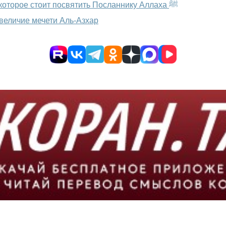
Наставление пятницы: скоро Рабиуль-авваль — время, которое стоит посвятить Посланнику Аллаха ﷺ
 величие мечети Аль-Азхар