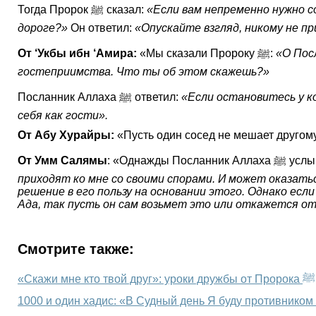
Тогда Пророк ﷺ сказал:
«Если вам непременно нужно с
дороге?»
Он ответил:
«Опускайте взгляд, никому не п
От ‘Укбы ибн ‘Амира:
«Мы сказали Пророку ﷺ:
«О Пос
гостеприимства. Что ты об этом скажешь?»
Посланник Аллаха ﷺ ответил:
«Если остановитесь у ко
себя как гости».
От Абу Хурайры:
«Пусть один сосед не мешает другому 
От Умм Салямы
: «Одна
приходят ко мне со своими спорами. И может оказаться
решение в его пользу на основании этого. Однако есл
Ада, так пусть он сам возьмет это или откажется от
Смотрите также:
«Скажи мне кто твой друг»: уроки дружбы от Пророка ﷺ
1000 и один хадис: «В Судный день Я буду противником 