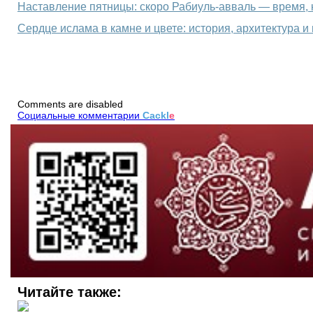
Сердце ислама в камне и цвете: история, архитектура и
Comments are disabled
Социальные комментарии
Cackl
e
Читайте также: