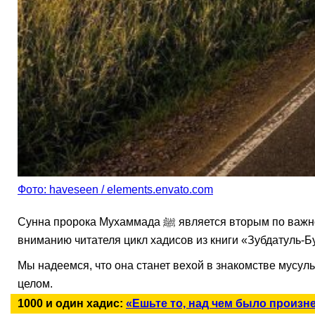
Фото: haveseen / elements.envato.com
Сунна пророка Мухаммада ﷺ является вторым по важности после Досточтимого Корана источником ислама – его вероучения, законов, нравственных норм. Представляем
вниманию читателя цикл хадисов из книги «Зубдатуль-Б
Мы надеемся, что она станет вехой в знакомстве мусульман с сунной, укрепит наш
целом.
1000 и один хадис:
«Ешьте то, над чем было произн