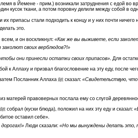
лемя в Йемене - прим.) возникали затруднения с едой во в
один кусок ткани, а потом поровну делили между собой в одном
х припасы стали подходить к концу и у них почти ничего не остало
делать это.
 всем, и он воскликнул:
«Как же вы выживете, если заколе
и заколют своих верблюдов?!»
чтобы они принесли остатки своих припасов».
Для остатк
набирали еду пригоршнями и этой еды хватило всем. А затем Посланник Аллаха ﷺ сказал:
«Свидетельствую, что 
ﷺ, ударила рукой по блюду и разбила его. Тогда Пророк ﷺ собрал (куски блюда), положил на них эту еду и сказал:
«
збитое оставил себе».
 дорогах!»
Люди сказали:
«Но мы вынуждены делать это, 