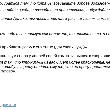
обираться там, то хотя бы воздавайте дороге должное!»
ричиняйте вреда, отвечайте на приветствия, побуждайте
ланник Аллаха, ты посылаешь нас к разным людям, а мы 
го-либо и вас примут как положено, то примите это, а е
прибивать доску к его стене (для своих нужд)».
жды Посланник Аллаха ﷺ услышал шум спора у дверей своей комнаты, вышел к спор
 так, что кто-нибудь из вас будет более красноречив, чем
и я ошибусь и решу отдать ему то, что по праву принадл
 этого».
троим...»