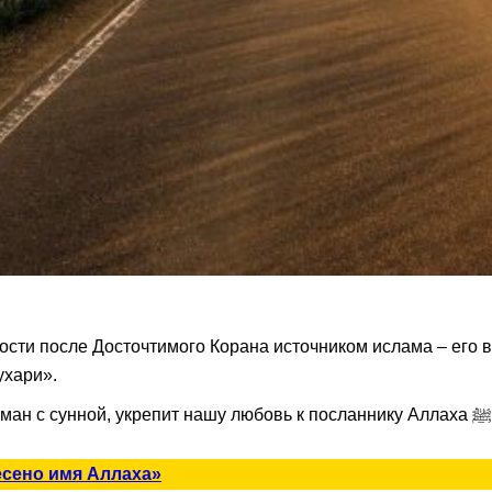
ухари».
у любовь к посланнику Аллаха ﷺ, интерес к изучению его хадисов и к его наследию в
есено имя Аллаха»