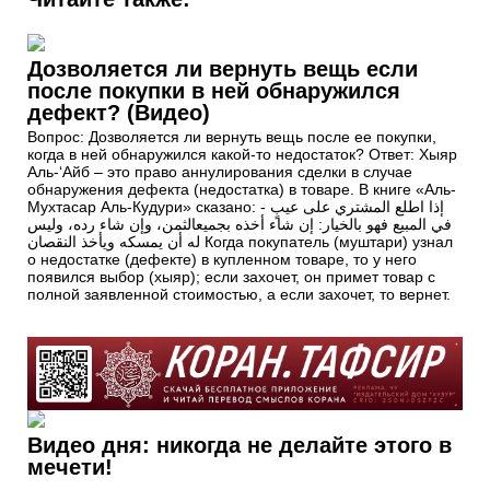
Дозволяется ли вернуть вещь если
после покупки в ней обнаружился
дефект? (Видео)
Вопрос: Дозволяется ли вернуть вещь после ее покупки,
когда в ней обнаружился какой-то недостаток? Ответ: Хыяр
Аль-‘Айб – это право аннулирования сделки в случае
обнаружения дефекта (недостатка) в товаре. В книге «Аль-
Мухтасар Аль-Кудури» сказано: - إذا اطلع المشتري على عيبٍ
في المبيع فهو بالخيار: إن شاء أخذه بجميعالثمن، وإن شاء رده، وليس
له أن يمسكه ويأخذ النقصان Когда покупатель (муштари) узнал
о недостатке (дефекте) в купленном товаре, то у него
появился выбор (хыяр); если захочет, он примет товар с
полной заявленной стоимостью, а если захочет, то вернет.
Видео дня: никогда не делайте этого в
мечети!