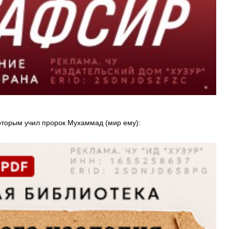
которым учил пророк Мухаммад (мир ему):