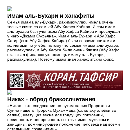
Имам аль-Бухари и ханафиты
Семья имама аль-Бухари, рахимахуллах, имела очень
тесные связи со семьей Абу Хафса Кабира. И сам имам
аль-Бухари был учеником Абу Хафса Кабира и прослушал
у него «Джами Суфьяна». Имам аль-Бухари и Абу Хафс
Сагир (сын Абу Хафса Кабира) были современниками и
коллегами по учебе, потому что семья имама аль-Бухари,
рахимахуллах, и Абу Хафса были очень близки (Абу Хафс
оказывал финансовую помощь имаму аль-Бухари,
рахимахуллах). Поэтому имам знал ханафитский фикх.
Никах - обряд бракосочетания
«Никах – это следование по путям наших Пророков и
Сунна нашего Пророка Мухаммада (салалаху алейки ва
салям), цветущая весна для грядущих поколений,
невинность и непорочность светлых имен мужчины и
женщины, доминирующее положение человека над всеми
остальными созданиями».