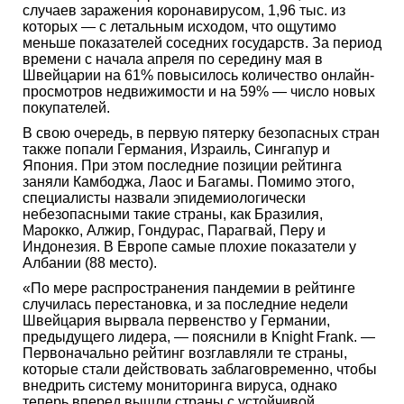
случаев заражения коронавирусом, 1,96 тыс. из
которых — с летальным исходом, что ощутимо
меньше показателей соседних государств. За период
времени с начала апреля по середину мая в
Швейцарии на 61% повысилось количество онлайн-
просмотров недвижимости и на 59% — число новых
покупателей.
В свою очередь, в первую пятерку безопасных стран
также попали Германия, Израиль, Сингапур и
Япония. При этом последние позиции рейтинга
заняли Камбоджа, Лаос и Багамы. Помимо этого,
специалисты назвали эпидемиологически
небезопасными такие страны, как Бразилия,
Марокко, Алжир, Гондурас, Парагвай, Перу и
Индонезия. В Европе самые плохие показатели у
Албании (88 место).
«По мере распространения пандемии в рейтинге
случилась перестановка, и за последние недели
Швейцария вырвала первенство у Германии,
предыдущего лидера, — пояснили в Knight Frank. —
Первоначально рейтинг возглавляли те страны,
которые стали действовать заблаговременно, чтобы
внедрить систему мониторинга вируса, однако
теперь вперед вышли страны с устойчивой