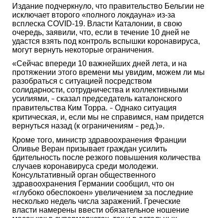
Издание подчеркнуло, что правительство Бельгии не
исключает второго «полного локдауна» из-за
всплеска COVID-19. Власти Каталонии, в свою
очередь, заявили, что, если в течение 10 дней не
удастся взять под контроль вспышки коронавируса,
могут вернуть некоторые ограничения.
«Сейчас впереди 10 важнейших дней лета, и на
протяжении этого времени мы увидим, можем ли мы
разобраться с ситуацией посредством
солидарности, сотрудничества и коллективными
усилиями,
сказал председатель каталонского
–
правительства Ким Торра.
Однако ситуация
–
критическая, и, если мы не справимся, нам придется
вернуться назад (к ограничениям
ред.)».
–
Кроме того, министр здравоохранения Франции
Оливье Веран призывает граждан усилить
бдительность после резкого повышения количества
случаев коронавируса среди молодежи.
Консультативный орган общественного
здравоохранения Германии сообщил, что он
«глубоко обеспокоен» увеличением за последние
несколько недель числа заражений. Греческие
власти намерены ввести обязательное ношение