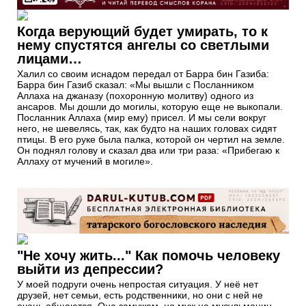
Когда верующий будет умирать, то к
нему спустятся ангелы со светлыми
лицами…
Халил со своим иснадом передал от Барра бин Газиба:
Барра бин Газиб сказал: «Мы вышли с Посланником
Аллаха на джаназу (похоронную молитву) одного из
ансаров. Мы дошли до могилы, которую еще не выкопали.
Посланник Аллаха (мир ему) присел. И мы сели вокруг
него, не шевелясь, так, как будто на наших головах сидят
птицы. В его руке была палка, которой он чертил на земле.
Он поднял голову и сказал два или три раза: «Прибегаю к
Аллаху от мучений в могиле».
"Не хочу жить..." Как помочь человеку
выйти из депрессии?
У моей подруги очень непростая ситуация. У неё нет
друзей, нет семьи, есть родственники, но они с ней не
очень общаются. Она замужем, но муж не мусульманин.