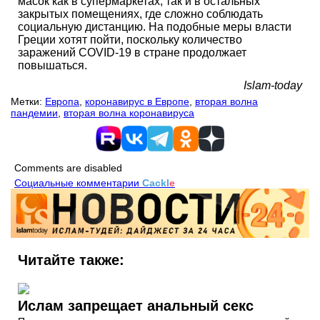
масок как в супермаркетах, так и в остальных
закрытых помещениях, где сложно соблюдать
социальную дистанцию. На подобные меры власти
Греции хотят пойти, поскольку количество
заражений COVID-19 в стране продолжает
повышаться.
Islam-today
Метки:
Европа
,
коронавирус в Европе
,
вторая волна
пандемии
,
вторая волна коронавируса
Comments are disabled
Социальные комментарии
Cackl
e
Читайте также:
Ислам запрещает анальный секс