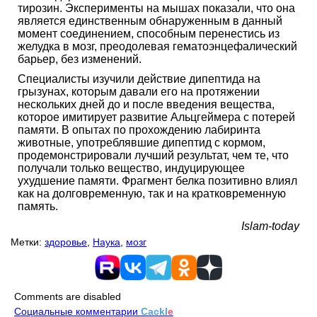
тирозин. Эксперименты на мышах показали, что она
является единственным обнаруженным в данный
момент соединением, способным перенестись из
желудка в мозг, преодолевая гематоэнцефалический
барьер, без изменений.
Специалисты изучили действие дипептида на
грызунах, которым давали его на протяжении
нескольких дней до и после введения вещества,
которое имитирует развитие Альцгеймера с потерей
памяти. В опытах по прохождению лабиринта
животные, употреблявшие дипептид с кормом,
продемонстрировали лучший результат, чем те, что
получали только вещество, индуцирующее
ухудшение памяти. Фрагмент белка позитивно влиял
как на долговременную, так и на кратковременную
память.
Islam-today
Метки:
здоровье
,
Наука
,
мозг
Comments are disabled
Социальные комментарии
Cackl
e