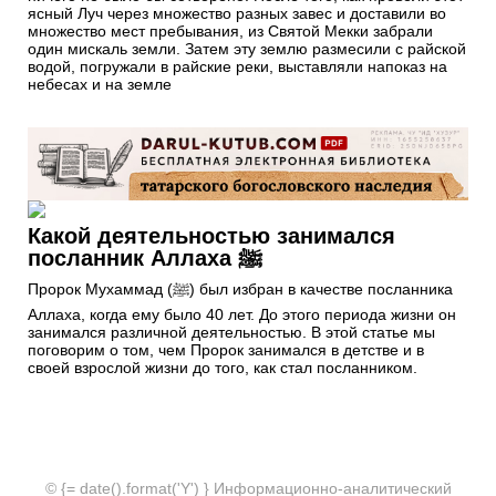
ясный Луч через множество разных завес и доставили во
множество мест пребывания, из Святой Мекки забрали
один мискаль земли. Затем эту землю размесили с райской
водой, погружали в райские реки, выставляли напоказ на
небесах и на земле
Какой деятельностью занимался
посланник Аллаха ﷺ
Пророк Мухаммад (ﷺ) был избран в качестве посланника
Аллаха, когда ему было 40 лет. До этого периода жизни он
занимался различной деятельностью. В этой статье мы
поговорим о том, чем Пророк занимался в детстве и в
своей взрослой жизни до того, как стал посланником.
© {= date().format('Y') } Информационно-аналитический