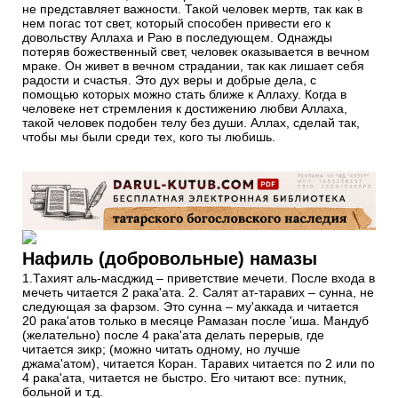
не представляет важности. Такой человек мертв, так как в
нем погас тот свет, который способен привести его к
довольству Аллаха и Раю в последующем. Однажды
потеряв божественный свет, человек оказывается в вечном
мраке. Он живет в вечном страдании, так как лишает себя
радости и счастья. Это дух веры и добрые дела, с
помощью которых можно стать ближе к Аллаху. Когда в
человеке нет стремления к достижению любви Аллаха,
такой человек подобен телу без души. Аллах, сделай так,
чтобы мы были среди тех, кого ты любишь.
Нафиль (добровольные) намазы
1.Тахият аль-масджид – приветствие мечети. После входа в
мечеть читается 2 рака'ата. 2. Салят ат-таравих – сунна, не
следующая за фарзом. Это сунна – му'аккада и читается
20 рака'атов только в месяце Рамазан после 'иша. Мандуб
(желательно) после 4 рака'ата делать перерыв, где
читается зикр; (можно читать одному, но лучше
джама'атом), читается Коран. Таравих читается по 2 или по
4 рака'ата, читается не быстро. Его читают все: путник,
больной и т.д.