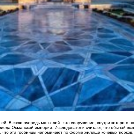
лей. В свою очередь мавзолей –это сооружение, внутри которого 
иода Османской империи. Исследователи считают, что обычай возв
я, что эти гробницы напоминают по форме жилища кочевых тюрков.