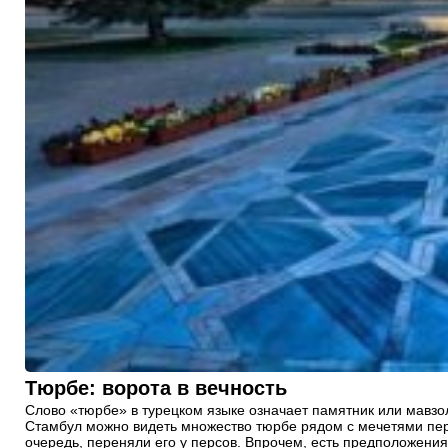
Тюрбе: ворота в вечность
Слово «тюрбе» в турецком языке означает памятник или мавзо
Стамбул можно видеть множество тюрбе рядом с мечетями пер
очередь, переняли его у персов. Впрочем, есть предположени