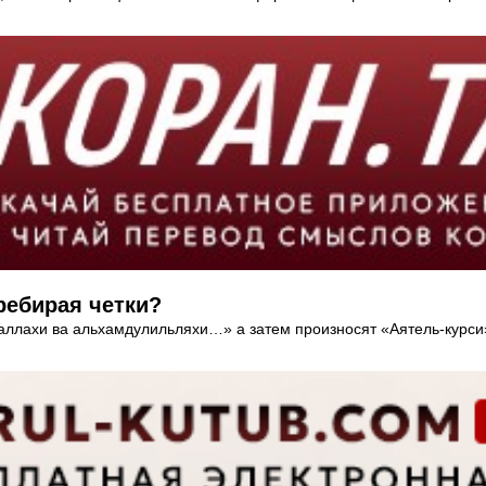
ребирая четки?
аллахи ва альхамдулильляхи…» а затем произносят «Аятель-курси»