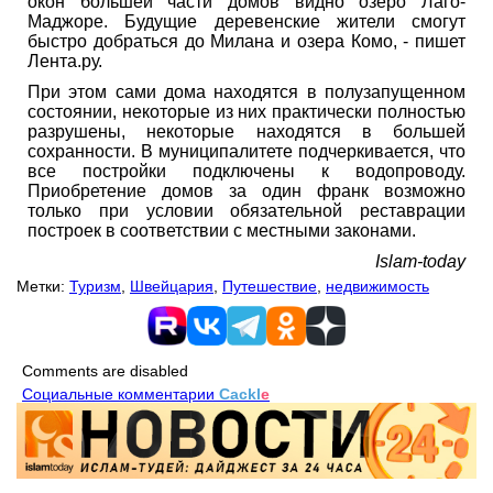
окон большей части домов видно озеро Лаго-
Маджоре. Будущие деревенские жители смогут
быстро добраться до Милана и озера Комо, - пишет
Лента.ру.
При этом сами дома находятся в полузапущенном
состоянии, некоторые из них практически полностью
разрушены, некоторые находятся в большей
сохранности. В муниципалитете подчеркивается, что
все постройки подключены к водопроводу.
Приобретение домов за один франк возможно
только при условии обязательной реставрации
построек в соответствии с местными законами.
Islam-today
Метки:
Туризм
,
Швейцария
,
Путешествие
,
недвижимость
Comments are disabled
Социальные комментарии
Cackl
e