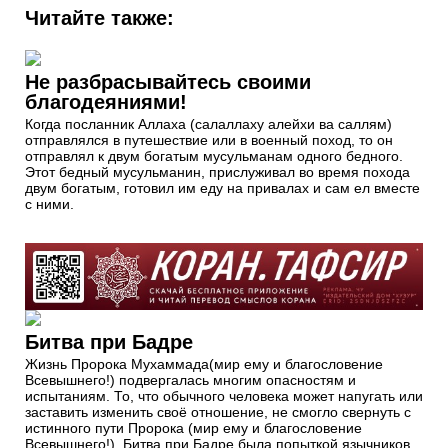
Читайте также:
Не разбрасывайтесь своими
благодеяниями!
Когда посланник Аллаха (салаллаху алейхи ва саллям)
отправлялся в путешествие или в военный поход, то он
отправлял к двум богатым мусульманам одного бедного.
Этот бедный мусульманин, прислуживал во время похода
двум богатым, готовил им еду на привалах и сам ел вместе
с ними.
Битва при Бадре
Жизнь Пророка Мухаммада(мир ему и благословение
Всевышнего!) подвергалась многим опасностям и
испытаниям. То, что обычного человека может напугать или
заставить изменить своё отношение, не смогло свернуть с
истинного пути Пророка (мир ему и благословение
Всевышнего!). Битва при Бадре была попыткой язычников