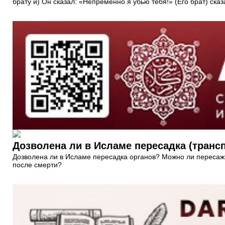
брату и) Он сказал: «Непременно я убью тебя!» (Его брат) ска
Дозволена ли в Исламе пересадка (транс
Дозволена ли в Исламе пересадка органов? Можно ли пересажив
после смерти?