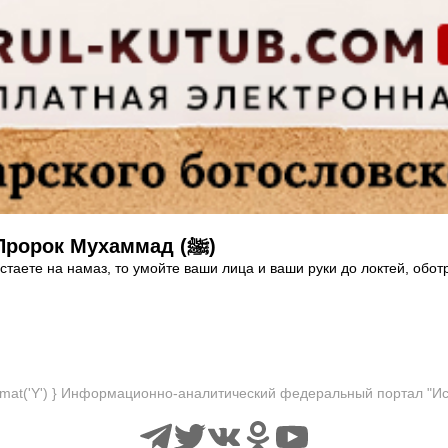
Поклонение, по которому вас узнает сам Пророк Мухаммад (ﷺ)
стаете на намаз, то умойте ваши лица и ваши руки до локтей, обот
format('Y') } Информационно-аналитический федеральный портал "И